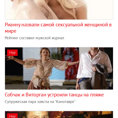
Рианну назвали самой сексуальной женщиной в
мире
Рейтинг составил мужской журнал
Мир
Собчак и Виторган устроили танцы на пляже
Супружеская пара зажгла на "Кинотавре"
Мир