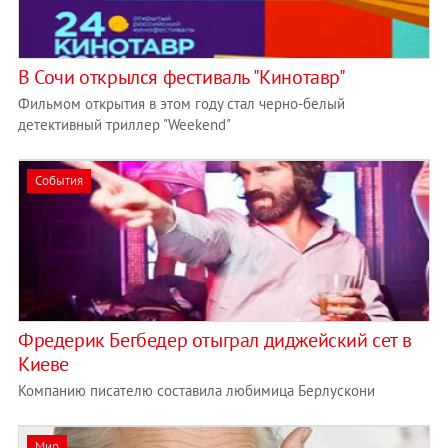
В Сочи открылся фестиваль "Кинотавр"
Фильмом открытия в этом году стал черно-белый
детективный триллер "Weekend"
События
Фредерик Бегбедер отыграл диджейский сет в
Киеве
Компанию писателю составила любимица Берлускони
Мир