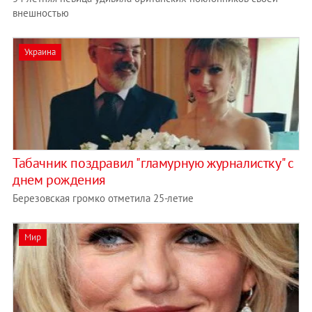
внешностью
Украина
Табачник поздравил "гламурную журналистку" с
днем рождения
Березовская громко отметила 25-летие
Мир