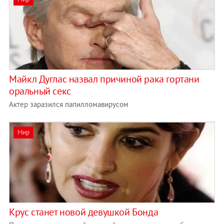
Майкл Дуглас назвал причиной рака гортани
оральный секс
Актер заразился папилломавирусом
Мир
Крус станет новой девушкой Бонда