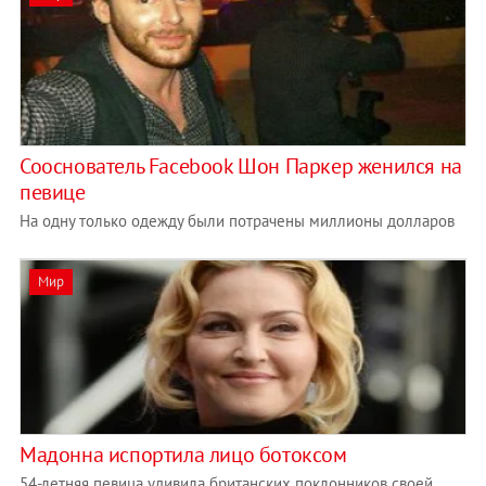
Сооснователь Facebook Шон Паркер женился на
певице
На одну только одежду были потрачены миллионы долларов
Мир
Мадонна испортила лицо ботоксом
54-летняя певица удивила британских поклонников своей