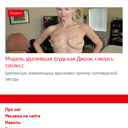
Бикини
Модель, удалившая грудь как Джоли, снялась
топлесс
Британскую манекенщицу вдохновил пример голливудской
звезды
Про нас
Реклама на сайте
Ивенты