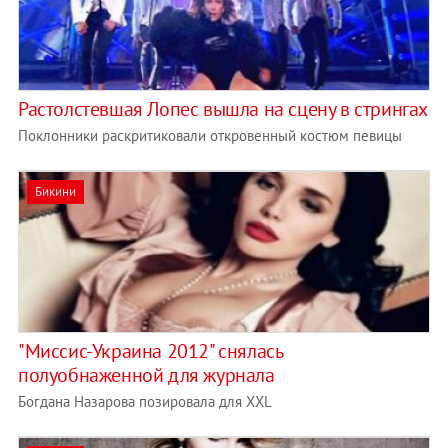
Растолстевшая Лопес вышла на сцену в стрингах
Поклонники раскритиковали откровенный костюм певицы
Бикини
"Миссис-Украина 2012" снялась
полуобнаженной для журнала
Богдана Назарова позировала для XXL