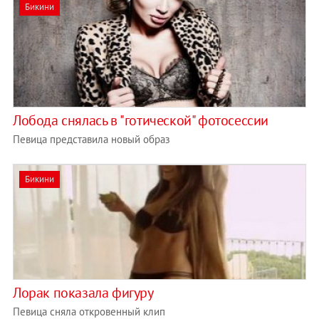
Бикини
Лобода снялась в "готической" фотосессии
Певица представила новый образ
Бикини
Лорак показала фигуру
Певица сняла откровенный клип