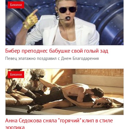
Бикини
Бибер преподнес бабушке свой голый зад
Певец эпатажно поздравил с Днем Благодарения
Бикини
Анна Седокова сняла "горячий" клип в стиле
эротика