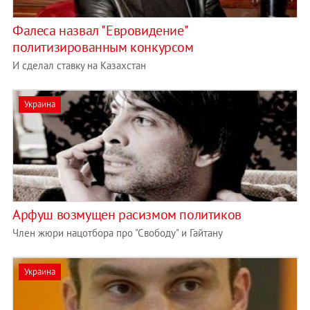
Фалеса назвал "Евровидение"
политизированным конкурсом
И сделал ставку на Казахстан
Украина
Арфуш возмущен расизмом политиков
Член жюри нацотбора про "Свободу" и Гайтану
Украина