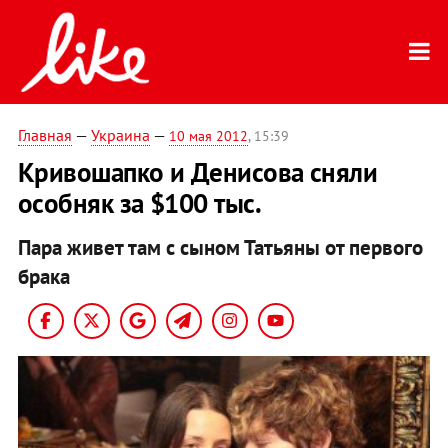
Главная
—
Украина
—
10 мая 2012
, 15:39
Кривошапко и Денисова сняли
особняк за $100 тыс.
Пара живет там с сыном Татьяны от первого
брака