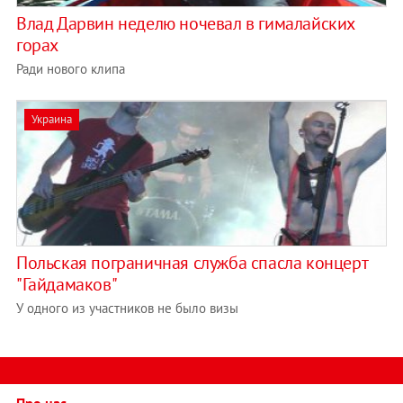
Влад Дарвин неделю ночевал в гималайских
горах
Ради нового клипа
Украина
Польская пограничная служба спасла концерт
"Гайдамаков"
У одного из участников не было визы