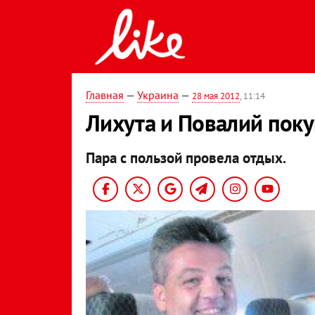
Главная
—
Украина
—
28 мая 2012
, 11:14
Лихута и Повалий пок
Пара с пользой провела отдых.