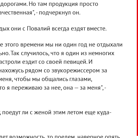
и дорогами. Но там продукция просто
ачественная", - подчеркнул он.
дых они с Повалий всегда ездят вместе.
ие этого времени мы ни один год не отдыхали
но. Так случилось, что я один из немногих
астроли ездит со своей певицей. И
 нахожусь рядом со звукорежиссером за
- меня, чтобы мы общались глазами,
 я переживаю за нее, она — за меня", -
, поедут ли с женой этим летом еще куда-
удет возможность, то поедем, наверное опять