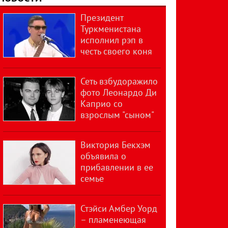
Президент
Туркменистана
исполнил рэп в
честь своего коня
Сеть взбудоражило
фото Леонардо Ди
Каприо со
взрослым "сыном"
Виктория Бекхэм
объявила о
прибавлении в ее
семье
Стэйси Амбер Уорд
– пламенеющая