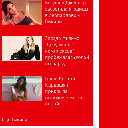
Кендалл Дженнер
засветила ягодицы
в леопардовом
бикини
Звезда фильма
"Девушка без
комплексов"
пробежалась голой
по парку
Голая Кортни
Кардашян
прикрыла
интимные места
пеной
Еще Бикини!