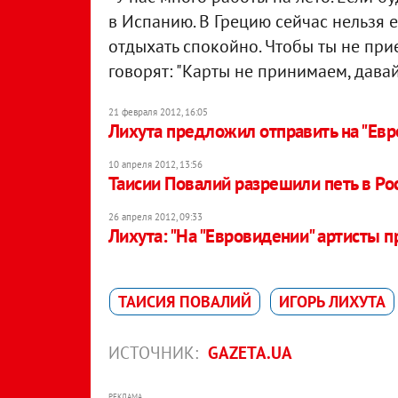
в Испанию. В Грецию сейчас нельзя е
отдыхать спокойно. Чтобы ты не прие
говорят: "Карты не принимаем, давай
21 февраля 2012, 16:05
Лихута предложил отправить на "Ев
10 апреля 2012, 13:56
Таисии Повалий разрешили петь в Ро
26 апреля 2012, 09:33
Лихута: "На "Евровидении" артисты п
ТАИСИЯ ПОВАЛИЙ
ИГОРЬ ЛИХУТА
ИСТОЧНИК:
GAZETA.UA
РЕКЛАМА