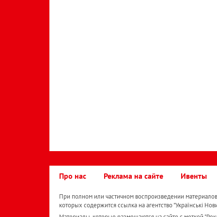
Про нас
Реклама на сайте
Ивенты
При полном или частичном воспроизведении материалов 
которых содержится ссылка на агентство "Українськi Нов
Материалы, которые размещаются на сайте с меткой "Рекл