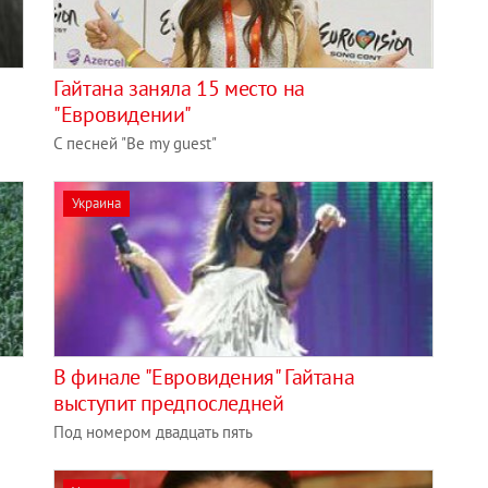
Гайтана заняла 15 место на
"Евровидении"
С песней "Be my guest"
Украина
В финале "Евровидения" Гайтана
выступит предпоследней
Под номером двадцать пять