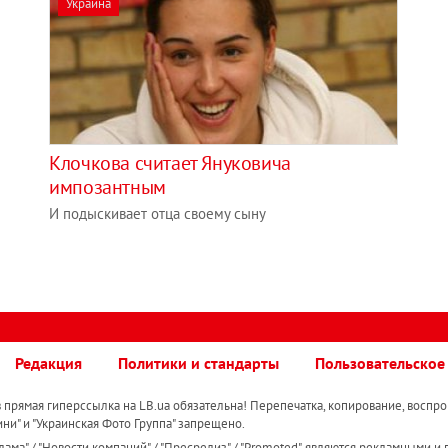
Украина
Клочкова считает Януковича
импозантным
И подыскивает отца своему сыну
Редакция
Политики и стандарты
Пользовательское
прямая гиперссылка на LB.ua обязательна! Перепечатка, копирование, воспро
ини" и "Украинская Фото Группа" запрещено.
ама" / "Новости компаний" / "Пресрелиз" / "Promoted", являются рекламными и 