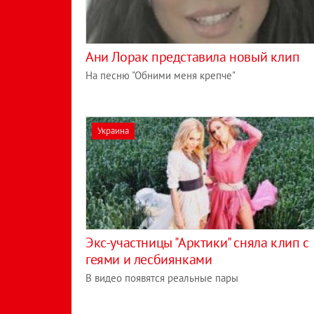
Ани Лорак представила новый клип
На песню "Обними меня крепче"
Украина
Экс-участницы "Арктики" сняла клип с
геями и лесбиянками
В видео появятся реальные пары