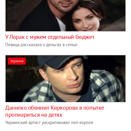
У Лорак с мужем отдельный бюджет
Певица рассказала о деньгах в семье
Украина
Данилко обвинил Киркорова в попытке
пропиариться на детях
Украинский артист раскритиковал поп-короля