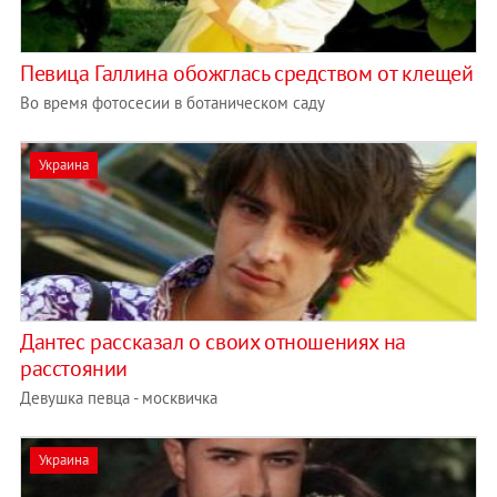
Певица Галлина обожглась средством от клещей
Во время фотосесии в ботаническом саду
Украина
Дантес рассказал о своих отношениях на
расстоянии
Девушка певца - москвичка
Украина