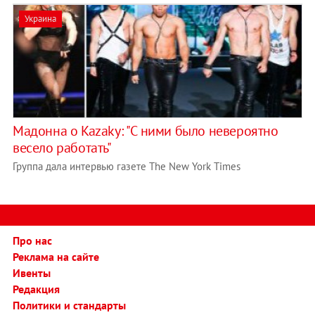
Украина
Мадонна о Kazaky: "С ними было невероятно
весело работать"
Группа дала интервью газете The New York Times
Про нас
Реклама на сайте
Ивенты
Редакция
Политики и стандарты