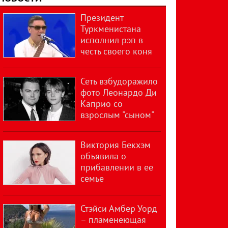
Президент
Туркменистана
исполнил рэп в
честь своего коня
Сеть взбудоражило
фото Леонардо Ди
Каприо со
взрослым "сыном"
Виктория Бекхэм
объявила о
прибавлении в ее
семье
Стэйси Амбер Уорд
– пламенеющая