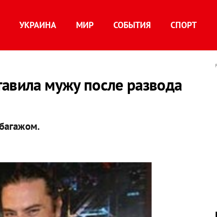
УКРАИНА
МИР
СОБЫТИЯ
СПОРТ
тавила мужу после развода
 багажом.