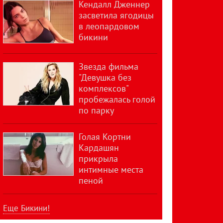
Кендалл Дженнер
засветила ягодицы
в леопардовом
бикини
Звезда фильма
"Девушка без
комплексов"
пробежалась голой
по парку
Голая Кортни
Кардашян
прикрыла
интимные места
пеной
Еще Бикини!