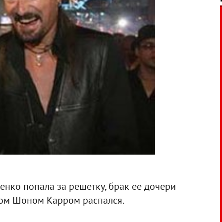
енко попала за решетку, брак ее дочери
том Шоном Карром распался.