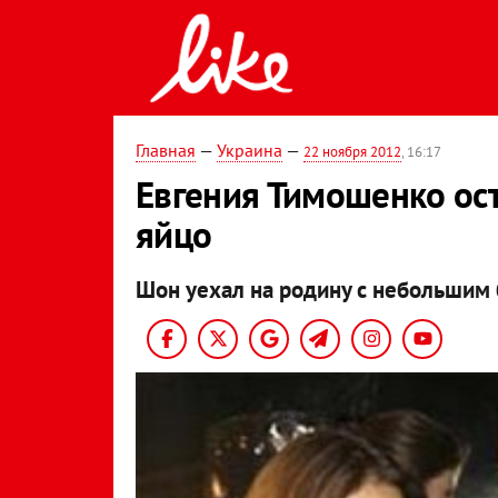
Главная
—
Украина
—
22 ноября 2012
, 16:17
Евгения Тимошенко ос
яйцо
Шон уехал на родину с небольшим