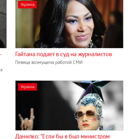
Украина
-
Гайтана подает в суд на журналистов
Певица возмущена работой СМИ
ах
Украина
Данилко: "Если бы я был министром