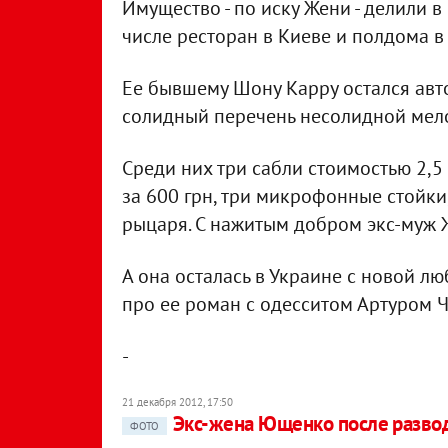
Имущество - по иску Жени - делили в 
числе ресторан в Киеве и полдома в
Ее бывшему Шону Карру остался авто
солидный перечень несолидной мел
Среди них три сабли стоимостью 2,5 
за 600 грн, три микрофонные стойки
рыцаря. С нажитым добром экс-муж 
А она осталась в Украине с новой л
про ее роман с одесситом Артуром 
-
21 декабря 2012, 17:50
Экс-жена Ющенко после развод
ФОТО