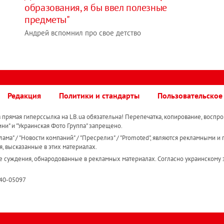
образования, я бы ввел полезные
предметы"
Андрей вспомнил про свое детство
Редакция
Политики и стандарты
Пользовательское
прямая гиперссылка на LB.ua обязательна! Перепечатка, копирование, воспро
ини" и "Украинская Фото Группа" запрещено.
ама" / "Новости компаний" / "Пресрелиз" / "Promoted", являются рекламными и 
я, высказанные в этих материалах.
е суждения, обнародованные в рекламных материалах. Согласно украинскому з
R40-05097