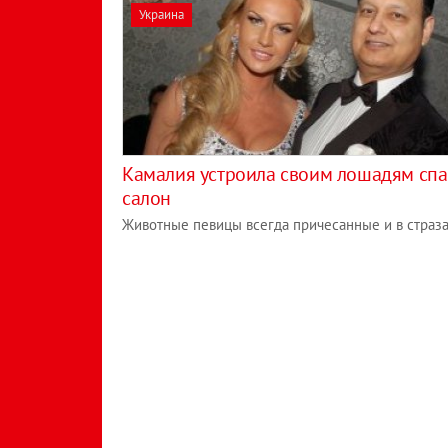
Украина
Камалия устроила своим лошадям спа
салон
Животные певицы всегда причесанные и в страз