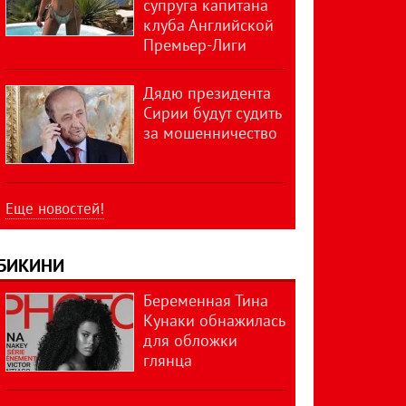
супруга капитана
клуба Английской
Премьер-Лиги
Дядю президента
Сирии будут судить
за мошенничество
Еще новостей!
БИКИНИ
Беременная Тина
Кунаки обнажилась
для обложки
глянца