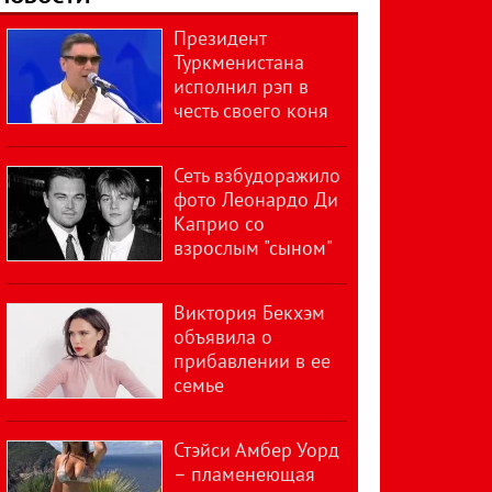
Президент
Туркменистана
исполнил рэп в
честь своего коня
Сеть взбудоражило
фото Леонардо Ди
Каприо со
взрослым "сыном"
Виктория Бекхэм
объявила о
прибавлении в ее
семье
Стэйси Амбер Уорд
– пламенеющая