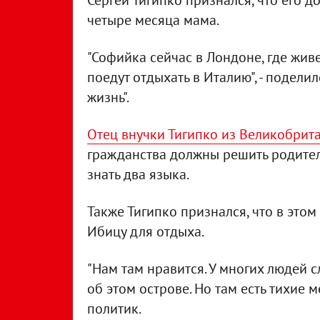
Сергей Тигипко признался, что его д
четыре месяца мама.
"Софийка сейчас в Лондоне, где живе
поедут отдыхать в Италию", - подели
жизнь".
Отец внучки Тигипко из Великобрит
гражданства должны решить родители
знать два языка.
Также Тигипко признался, что в этом
Ибицу для отдыха.
"Нам там нравится. У многих людей 
об этом острове. Но там есть тихие м
политик.