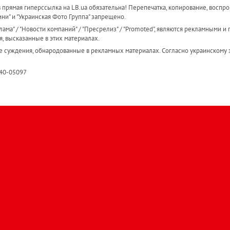
прямая гиперссылка на LB.ua обязательна! Перепечатка, копирование, воспро
ини" и "Украинская Фото Группа" запрещено.
ама" / "Новости компаний" / "Пресрелиз" / "Promoted", являются рекламными и 
я, высказанные в этих материалах.
е суждения, обнародованные в рекламных материалах. Согласно украинскому з
R40-05097