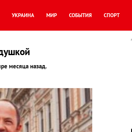
УКРАИНА
МИР
СОБЫТИЯ
СПОРТ
едушкой
ре месяца назад.