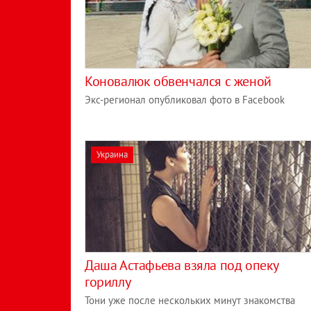
Коновалюк обвенчался с женой
Экс-регионал опубликовал фото в Facebook
Украина
Даша Астафьева взяла под опеку
гориллу
Тони уже после нескольких минут знакомства