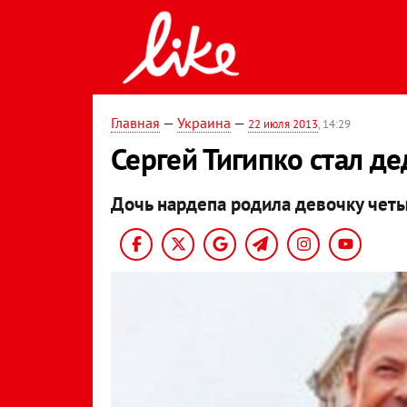
Главная
—
Украина
—
22 июля 2013
, 14:29
Сергей Тигипко стал д
Дочь нардепа родила девочку четы