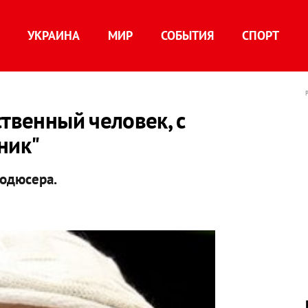
УКРАИНА
МИР
СОБЫТИЯ
СПОРТ
ственный человек, с
ник"
родюсера.