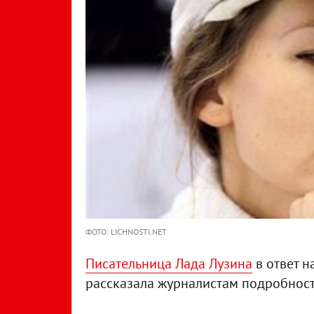
ФОТО: LICHNOSTI.NET
Писательница Лада Лузина
в ответ н
рассказала журналистам подробнос