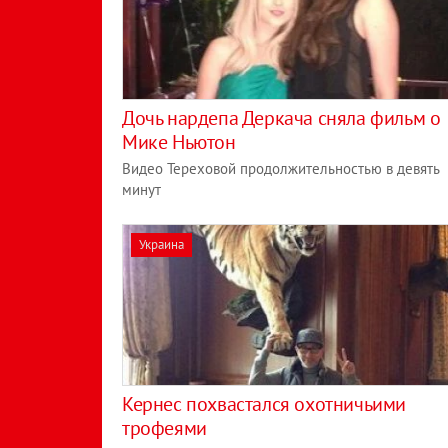
Дочь нардепа Деркача сняла фильм о
Мике Ньютон
Видео Тереховой продолжительностью в девять
минут
Украина
Кернес похвастался охотничьими
трофеями