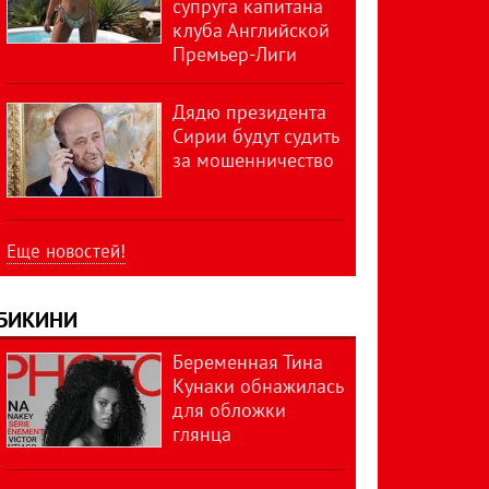
супруга капитана
клуба Английской
Премьер-Лиги
Дядю президента
Сирии будут судить
за мошенничество
Еще новостей!
БИКИНИ
Беременная Тина
Кунаки обнажилась
для обложки
глянца