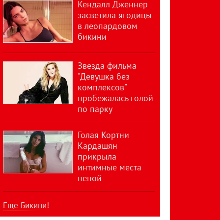
Кендалл Дженнер
засветила ягодицы
в леопардовом
бикини
Звезда фильма
"Девушка без
комплексов"
пробежалась голой
по парку
Голая Кортни
Кардашян
прикрыла
интимные места
пеной
Еще Бикини!