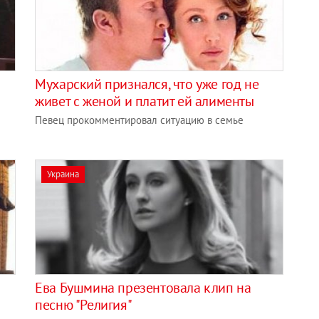
Мухарский признался, что уже год не
живет с женой и платит ей алименты
Певец прокомментировал ситуацию в семье
Украина
Ева Бушмина презентовала клип на
песню "Религия"