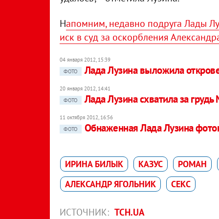
Н
апомним, недавно подруга Лады Л
иск в суд за оскорбления Александр
04 января 2012, 15:39
Лада Лузина выложила откров
ФОТО
20 января 2012, 14:41
Лада Лузина схватила за грудь
ФОТО
11 октября 2012, 16:56
Обнаженная Лада Лузина фотог
ФОТО
ИРИНА БИЛЫК
КАЗУС
РОМАН
АЛЕКСАНДР ЯГОЛЬНИК
СЕКС
ИСТОЧНИК:
ТСН.UA