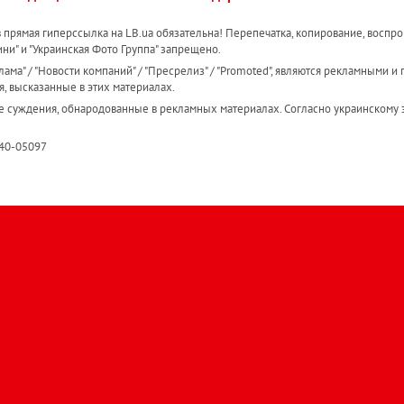
прямая гиперссылка на LB.ua обязательна! Перепечатка, копирование, воспро
ини" и "Украинская Фото Группа" запрещено.
ама" / "Новости компаний" / "Пресрелиз" / "Promoted", являются рекламными и 
я, высказанные в этих материалах.
е суждения, обнародованные в рекламных материалах. Согласно украинскому з
R40-05097