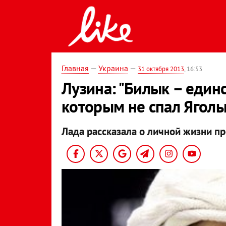
Главная
—
Украина
—
31 октября 2013
, 16:53
Лузина: "Билык – един
которым не спал Яголь
Лада рассказала о личной жизни п