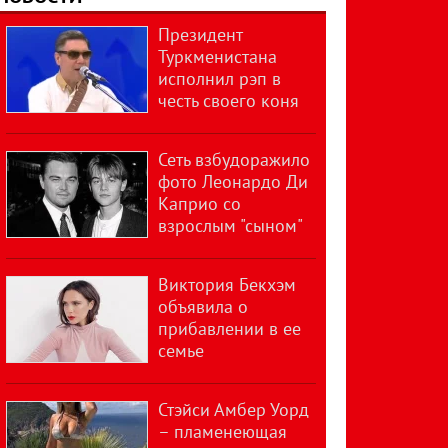
Президент
Туркменистана
исполнил рэп в
честь своего коня
Сеть взбудоражило
фото Леонардо Ди
Каприо со
взрослым "сыном"
Виктория Бекхэм
объявила о
прибавлении в ее
семье
Стэйси Амбер Уорд
– пламенеющая