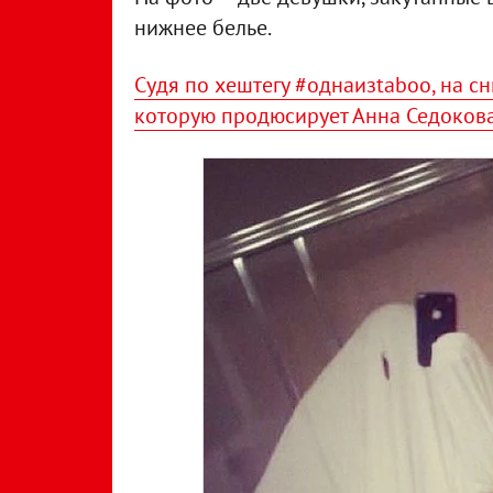
нижнее белье.
Судя по хештегу #однаизtaboo, на с
которую продюсирует Анна Седоков