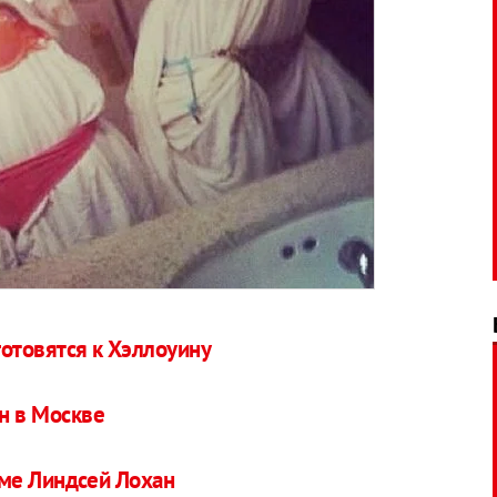
готовятся к Хэллоуину
н в Москве
ме Линдсей Лохан