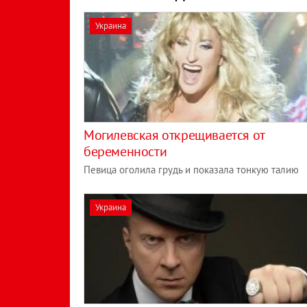
Украина
Могилевская открещивается от
беременности
Певица оголила грудь и показала тонкую талию
Украина