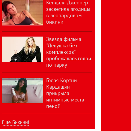
Кендалл Дженнер
засветила ягодицы
в леопардовом
бикини
Звезда фильма
"Девушка без
комплексов"
пробежалась голой
по парку
Голая Кортни
Кардашян
прикрыла
интимные места
пеной
Еще Бикини!