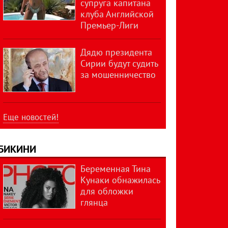
супруга капитана
клуба Английской
Премьер-Лиги
Дядю президента
Сирии будут судить
за мошенничество
Еще новостей!
БИКИНИ
Беременная Тина
Кунаки обнажилась
для обложки
глянца