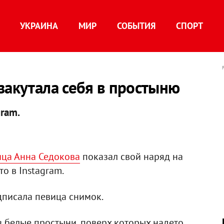
УКРАИНА
МИР
СОБЫТИЯ
СПОРТ
закутала себя в простыню
gram.
вица Анна Седокова
показал свой наряд на
о в Instagram.
одписала певица снимок.
в белые простыни, поверх которых надето