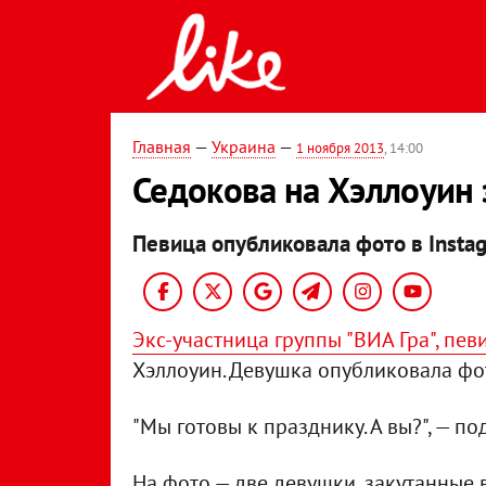
Главная
—
Украина
—
1 ноября 2013
, 14:00
Седокова на Хэллоуин 
Певица опубликовала фото в Insta
Экс-участница группы "ВИА Гра", пе
Хэллоуин. Девушка опубликовала фот
"Мы готовы к празднику. А вы?", — п
На фото — две девушки, закутанные 