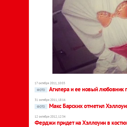
17 октября 2011, 10:03
Агилера и ее новый любовник 
ФОТО
31 октября 2011, 18:16
Макс Барских отметил Хэллоуи
ФОТО
12 октября 2012, 12:34
Ферджи придет на Хэллоуин в костю