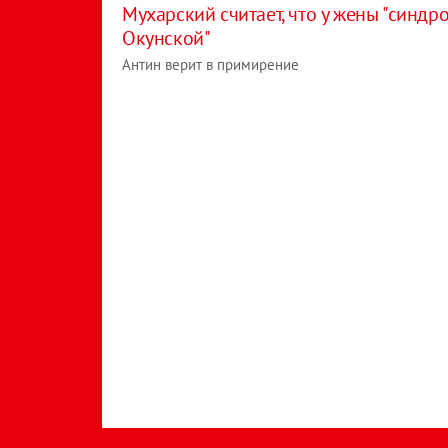
Мухарский считает, что у жены "синдр
Окунской"
Антин верит в примирение