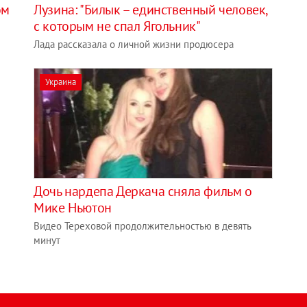
ом
Лузина: "Билык – единственный человек,
с которым не спал Ягольник"
Лада рассказала о личной жизни продюсера
Украина
Дочь нардепа Деркача сняла фильм о
Мике Ньютон
Видео Тереховой продолжительностью в девять
минут