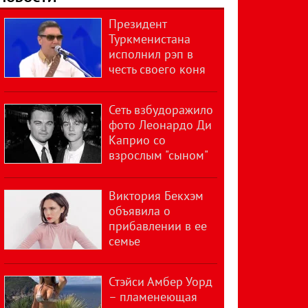
Президент
Туркменистана
исполнил рэп в
честь своего коня
Сеть взбудоражило
фото Леонардо Ди
Каприо со
взрослым "сыном"
Виктория Бекхэм
объявила о
прибавлении в ее
семье
Стэйси Амбер Уорд
– пламенеющая