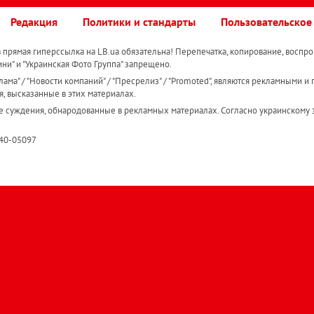
Редакция
Политики и стандарты
Пользовательское
прямая гиперссылка на LB.ua обязательна! Перепечатка, копирование, воспро
ини" и "Украинская Фото Группа" запрещено.
ама" / "Новости компаний" / "Пресрелиз" / "Promoted", являются рекламными и 
я, высказанные в этих материалах.
е суждения, обнародованные в рекламных материалах. Согласно украинскому з
R40-05097