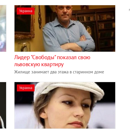
Украина
Лидер "Свободы" показал свою
львовскую квартиру
Жилище занимает два этажа в старинном доме
Украина