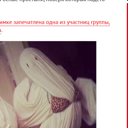
нимке запечатлена одна из участниц группы,
а
.