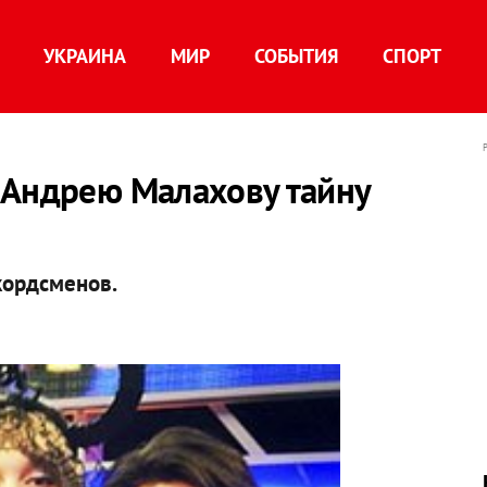
УКРАИНА
МИР
СОБЫТИЯ
СПОРТ
 Андрею Малахову тайну
кордсменов.