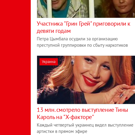
Участника "Грин Грей" приговорили к
девяти годам
Петра Цымбала осудили за организацию
преступной группировки по сбыту наркотиков
Украина
13 млн. смотрело выступление Тины
Кароль на "Х-факторе"
Каждый четвертый украинец видел выступлени­е
артистки в прямом эфире