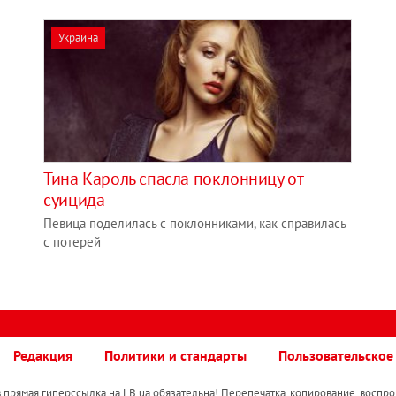
Украина
Тина Кароль спасла поклонницу от
суицида
Певица поделилась с поклонниками, как справилась
с потерей
Редакция
Политики и стандарты
Пользовательское
прямая гиперссылка на LB.ua обязательна! Перепечатка, копирование, воспро