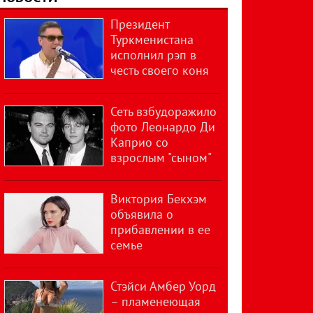
Президент
Туркменистана
исполнил рэп в
честь своего коня
Сеть взбудоражило
фото Леонардо Ди
Каприо со
взрослым "сыном"
Виктория Бекхэм
объявила о
прибавлении в ее
семье
Стэйси Амбер Уорд
– пламенеющая