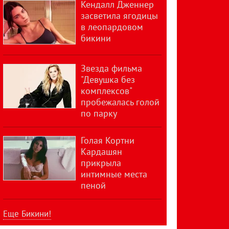
Кендалл Дженнер
засветила ягодицы
в леопардовом
бикини
Звезда фильма
"Девушка без
комплексов"
пробежалась голой
по парку
Голая Кортни
Кардашян
прикрыла
интимные места
пеной
Еще Бикини!