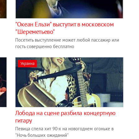
"Океан Ельзи" выступит в московском
"Шереметьево"
Посетить выступление может любой пассажир или
гость совершенно бесплатно
Украина
Лобода на сцене разбила концертную
гитару
Певица спела хит 90-х на новогоднем огоньке в
"Ночь больших ожиданий"