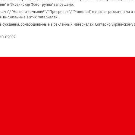
ини" и "Украинская Фото Группа" запрещено.
ама" / "Новости компаний" / "Пресрелиз" / "Promoted", являются рекламными и 
я, высказанные в этих материалах.
е суждения, обнародованные в рекламных материалах. Согласно украинскому з
R40-05097