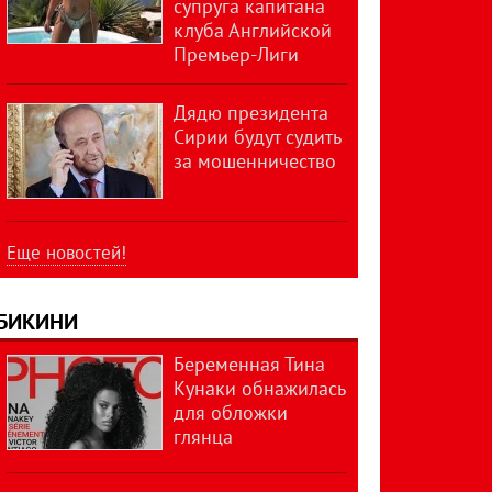
супруга капитана
клуба Английской
Премьер-Лиги
Дядю президента
Сирии будут судить
за мошенничество
Еще новостей!
БИКИНИ
Беременная Тина
Кунаки обнажилась
для обложки
глянца