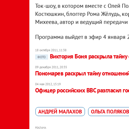
Ток-шоу, в котором вместе с Олей П
Костюшкин, блоггер Рома Жёлудь, ко
Михеева, автор и ведущий передачи 
Программа выйдет в эфир 4 января 2
18 октября 2011, 11:38
Виктория Боня раскрыла тайну
ФОТО
09 декабря 2011, 20:35
Пономарев раскрыл тайну отношений
04 мая 2012, 15:19
Офицер российских ВВС разгласил гос
АНДРЕЙ МАЛАХОВ
ОЛЬГА ПОЛЯКО
РЕКЛАМА