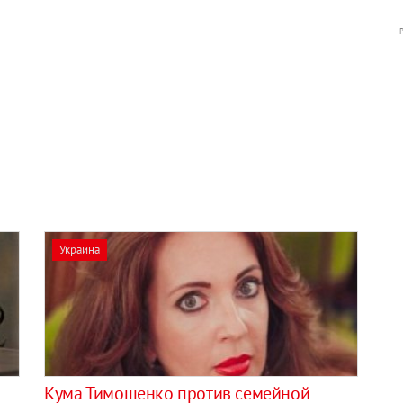
Украина
к
Кума Тимошенко против семейной