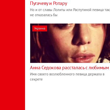
Пугачеву и Ротару
Но и от славы Лолиты или Распутиной певица та
не отказалась бы
Украина
Анна Седокова рассталась с любимым
Имя своего возлюбленного певица держала в
секрете