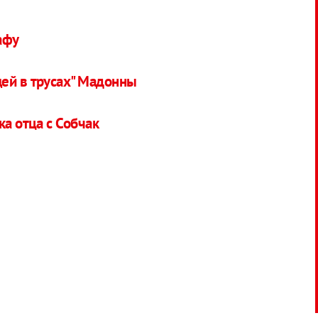
афу
щей в трусах" Мадонны
ка отца с Собчак