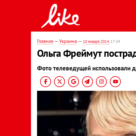
Главная
—
Украина
—
10 января 2014
, 17:24
Ольга Фреймут постра
Фото телеведущей использовали д