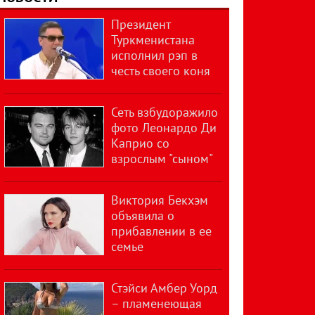
Президент
Туркменистана
исполнил рэп в
честь своего коня
Сеть взбудоражило
фото Леонардо Ди
Каприо со
взрослым "сыном"
Виктория Бекхэм
объявила о
прибавлении в ее
семье
Стэйси Амбер Уорд
– пламенеющая