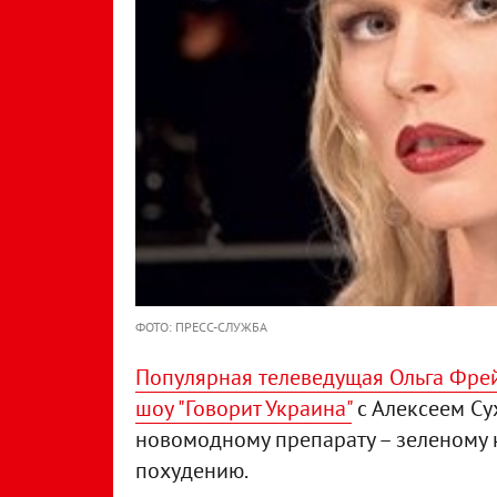
ФОТО: ПРЕСС-СЛУЖБА
Популярная телеведущая Ольга Фрей
шоу "Говорит Украина"
с Алексеем Су
новомодному препарату – зеленому 
похудению.