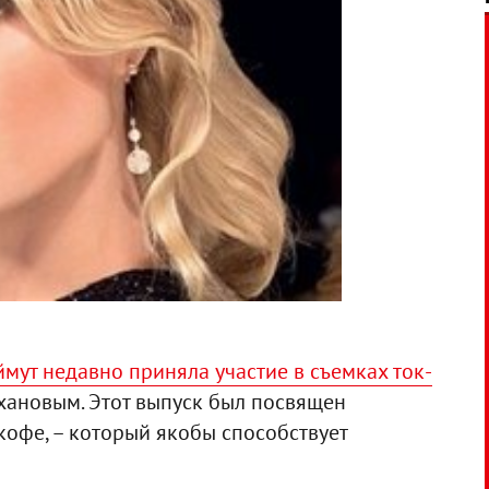
мут недавно приняла участие в съемках ток-
хановым. Этот выпуск был посвящен
кофе, – который якобы способствует