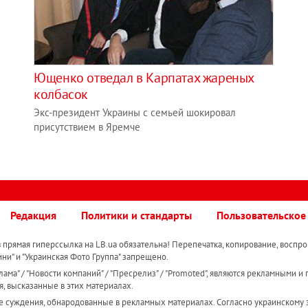
Ющенко отведал в Карпатах жареных
колбасок
Экс-президент Украины с семьей шокировал
присутствием в Яремче
Редакция
Политики и стандарты
Пользовательское
прямая гиперссылка на LB.ua обязательна! Перепечатка, копирование, воспро
ини" и "Украинская Фото Группа" запрещено.
ама" / "Новости компаний" / "Пресрелиз" / "Promoted", являются рекламными и 
я, высказанные в этих материалах.
е суждения, обнародованные в рекламных материалах. Согласно украинскому з