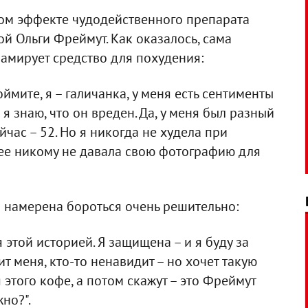
ном эффекте чудодейственного препарата
й Ольги Фреймут. Как оказалось, сама
ламирует средство для похудения:
ймите, я – галичанка, у меня есть сентименты
 я знаю, что он вреден. Да, у меня был разный
ейчас – 52. Но я никогда не худела при
ее никому не давала свою фотографию для
 намерена бороться очень решительно:
 этой историей. Я защищена – и я буду за
ит меня, кто-то ненавидит – но хочет такую
я этого кофе, а потом скажут – это Фреймут
но?".