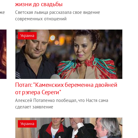
жизни до свадьбы
кже
Светская львица рассказала свое видение
современных отношений
Украина
Потап: "Каменских беременна двойней
от рэпера Сереги"
Алексей Потапенко пообещал, что Настя сама
сделает заявление
Украина