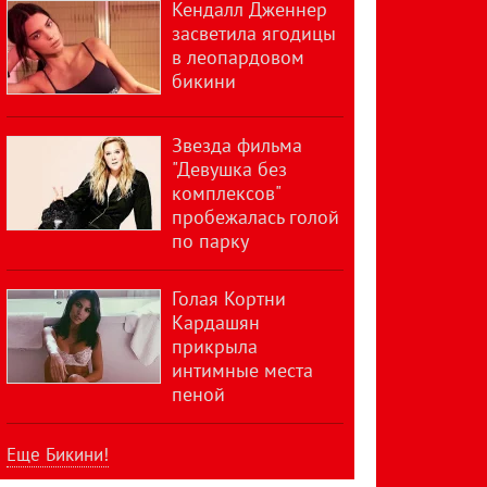
Кендалл Дженнер
засветила ягодицы
в леопардовом
бикини
Звезда фильма
"Девушка без
комплексов"
пробежалась голой
по парку
Голая Кортни
Кардашян
прикрыла
интимные места
пеной
Еще Бикини!