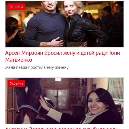
Украина
Арсен Мирзоян бросил жену и детей ради Тони
Матвиенко
Жена певца простила ему измену
Украина