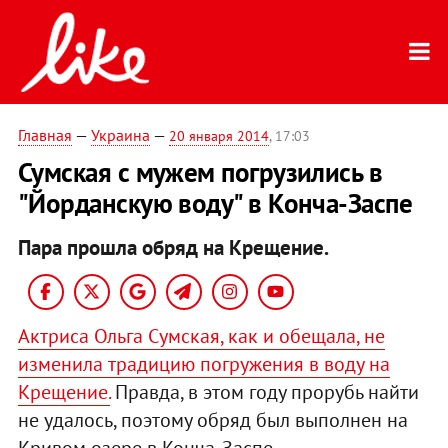
Главная
—
Украина
—
20 января 2014
, 17:03
Сумская с мужем погрузились в
"Йорданскую воду" в Конча-Заспе
Пара прошла обряд на Крещение.
Актриса Ольга Сумская, как и обещала, не
изменила традицию погружения в воду на
Крещение.
Правда, в этом году прорубь найти
не удалось, поэтому обряд был выполнен на
Кривом озере в Конча-Заспе.