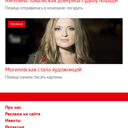
Ангелина Завальская доверила судьбу лошади
Певица отправилась в конюшню погадать
Украина
Могилевская стала художницей
Певица начала писать картины
Про нас
Реклама на сайте
Ивенты
Редакция