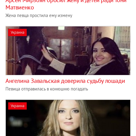
Арсен Мирзоян бросил жену и детей ради Тони
Матвиенко
Жена певца простила ему измену
Украина
Ангелина Завальская доверила судьбу лошади
Певица отправилась в конюшню погадать
Украина