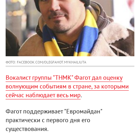
ФОТО: FACEBOOK.COM/OLEGFAHOT.MYKHAILIUTA
Вокалист группы "ТНМК" Фагот дал оценку
волнующим событиям в стране, за которыми
сейчас наблюдает весь мир
.
Фагот поддерживает "Евромайдан"
практически с первого дня его
существования.