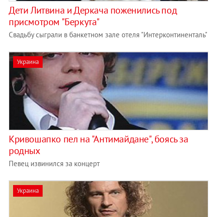
Дети Литвина и Деркача поженились под
присмотром "Беркута"
Свадьбу сыграли в банкетном зале отеля "Интерконтиненталь"
Украина
Кривошапко пел на "Антимайдане", боясь за
родных
Певец извинился за концерт
Украина