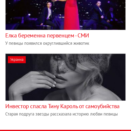
Елка беременна первенцем - СМИ
У певицы появился округлившийся животик
Украина
Инвестор спасла Тину Кароль от самоубийства
Старая подруга звезды рассказала историю любви певицы