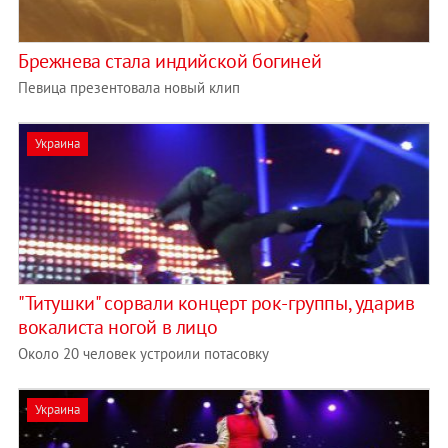
Брежнева стала индийской богиней
Певица презентовала новый клип
Украина
"Титушки" сорвали концерт рок-группы, ударив
вокалиста ногой в лицо
Около 20 человек устроили потасовку
Украина