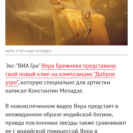
ФОТО: СТОП-КАДР ИЗ ВИДЕО
Экс-"ВИА Гра"
Вера Брежнева представила
свой новый клип на композицию "Доброе
утро"
, которую специально для артистки
написал Константин Меладзе.
В новоиспеченном видео Вера предстает в
неожиданном образе индийской богини,
правда поклонники звезды также сравнивают
ее с индийской принцессой. Вера в