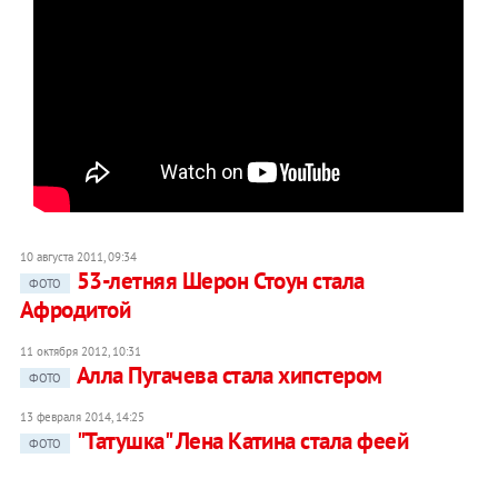
10 августа 2011, 09:34
53-летняя Шерон Стоун стала
ФОТО
Афродитой
11 октября 2012, 10:31
Алла Пугачева стала хипстером
ФОТО
13 февраля 2014, 14:25
"Татушка" Лена Катина стала феей
ФОТО