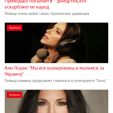
Приходько посылает в **дницу тех, кто
оскорбляет ее народ
Певица очень любит своих героических украинцев
Украина
Ани Лорак: "Мы все шокированы и молимся за
Украину"
Певица отважно продолжает сниматься в телепроекте "Голос"
Украина