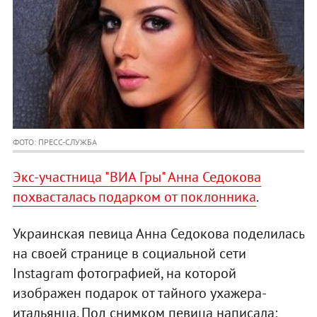
ФОТО: ПРЕСС-СЛУЖБА
Экс-участница "ВИА Гры" Анна Седокова
похвасталась подарком от поклонника
.
Украинская певица Анна Седокова поделилась
на своей странице в социальной сети
Instagram фотографией, на которой
изображен подарок от тайного ухажера-
итальянца. Под снимком певица написала: