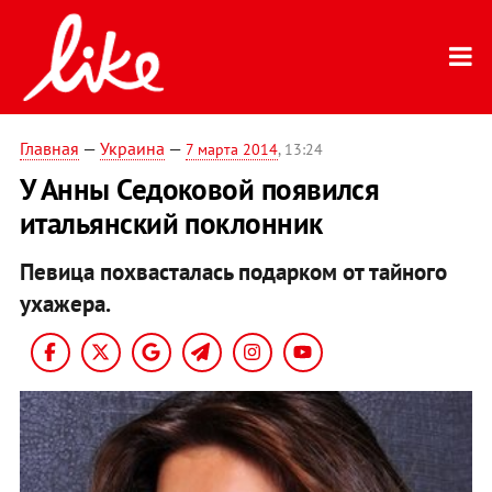
Главная
—
Украина
—
7 марта 2014
, 13:24
У Анны Седоковой появился
итальянский поклонник
Певица похвасталась подарком от тайного
ухажера.