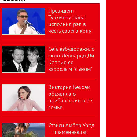
Президент
Туркменистана
исполнил рэп в
честь своего коня
Сеть взбудоражило
фото Леонардо Ди
Каприо со
взрослым "сыном"
Виктория Бекхэм
объявила о
прибавлении в ее
семье
Стэйси Амбер Уорд
– пламенеющая