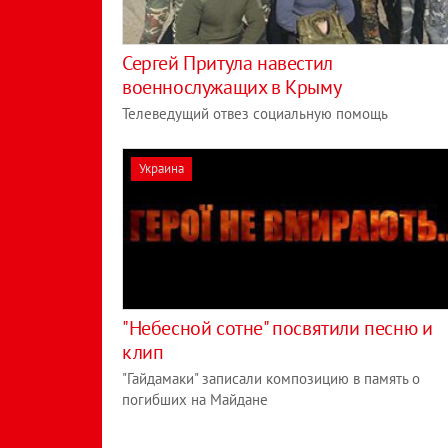
Сергей Притула навестил
военнослужащих в Крыму
Телеведущий отвез социальную помощь
Украина
"Небесной сотне" посвятили песню и
клип
"Гайдамаки" записали композицию в память о
погибших на Майдане