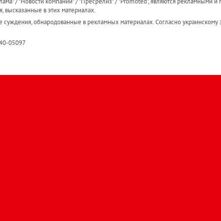
ама" / "Новости компаний" / "Пресрелиз" / "Promoted", являются рекламными и 
я, высказанные в этих материалах.
е суждения, обнародованные в рекламных материалах. Согласно украинскому з
R40-05097