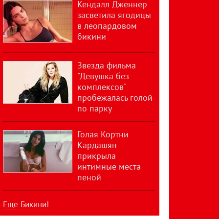
Кендалл Дженнер
засветила ягодицы
в леопардовом
бикини
Звезда фильма
"Девушка без
комплексов"
пробежалась голой
по парку
Голая Кортни
Кардашян
прикрыла
интимные места
пеной
Еще Бикини!