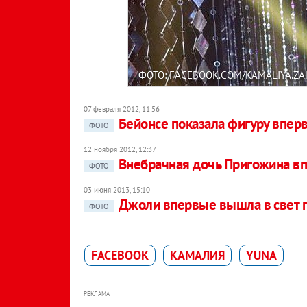
ФОТО: FACEBOOK.COM/KAMALIYA.Z
07 февраля 2012, 11:56
Бейонсе показала фигуру впер
ФОТО
12 ноября 2012, 12:37
Внебрачная дочь Пригожина в
ФОТО
03 июня 2013, 15:10
Джоли впервые вышла в свет 
ФОТО
FACEBOOK
КАМАЛИЯ
YUNA
РЕКЛАМА