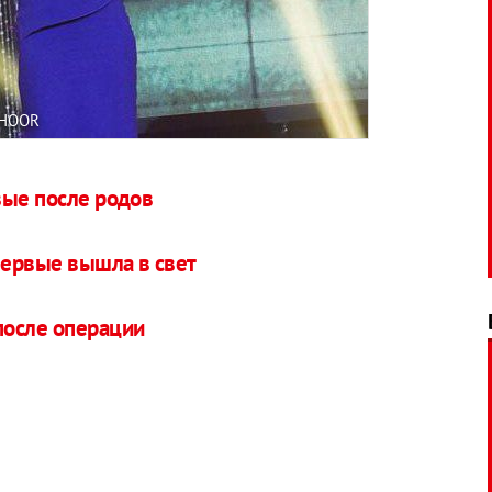
AHOOR
вые после родов
первые вышла в свет
после операции