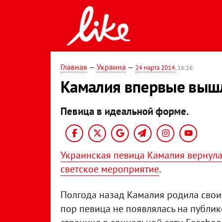
Главная
—
Украина
—
24 марта 2014
, 16:16
Камалия впервые вышл
Певица в идеальной форме.
Украинская певица Камалия вернулас
светское мероприятие
.
Полгода назад Камалия родила свои
пор певица не появлялась на публик