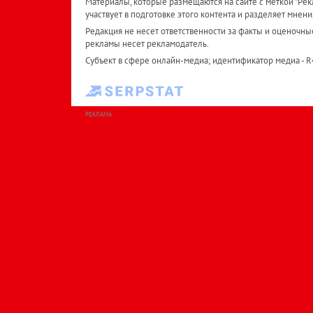
Материалы, которые размещаются на сайте с меткой "Рекл
участвует в подготовке этого контента и разделяет мнени
Редакция не несет ответственности за факты и оценочны
рекламы несет рекламодатель.
Субъект в сфере онлайн-медиа; идентификатор медиа - 
РЕКЛАМА