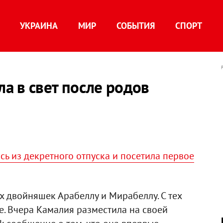
УКРАИНА
МИР
СОБЫТИЯ
СПОРТ
а в свет после родов
ь из декретного отпуска и посетила первое
х двойняшек Арабеллу и Мирабеллу. С тех
е. Вчера Камалия разместила на своей