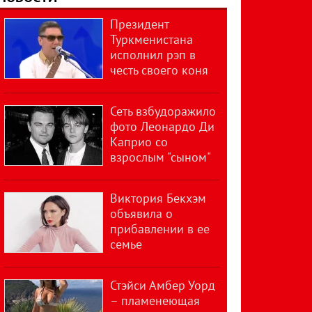
Президент
Туркменистана
исполнил рэп в
честь своего коня
Сеть взбудоражило
фото Леонардо Ди
Каприо со
взрослым "сыном"
Виктория Бекхэм
объявила о
прибавлении в ее
семье
Стэйси Амбер Уорд
– пламенеющая