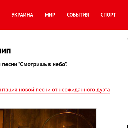
УКРАИНА
МИР
СОБЫТИЯ
СПОРТ
лип
 песни "Смотришь в небо".
ентация новой песни от неожиданного дуэта