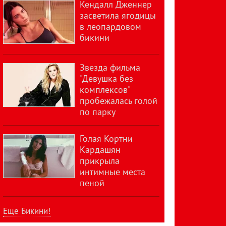
Кендалл Дженнер
засветила ягодицы
в леопардовом
бикини
Звезда фильма
"Девушка без
комплексов"
пробежалась голой
по парку
Голая Кортни
Кардашян
прикрыла
интимные места
пеной
Еще Бикини!