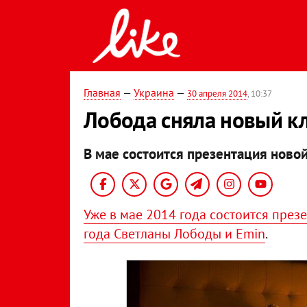
Главная
—
Украина
—
30 апреля 2014
, 10:37
Лобода сняла новый к
В мае состоится презентация новой
Уже в мае 2014 года состоится през
года Светланы Лободы и Emin
.