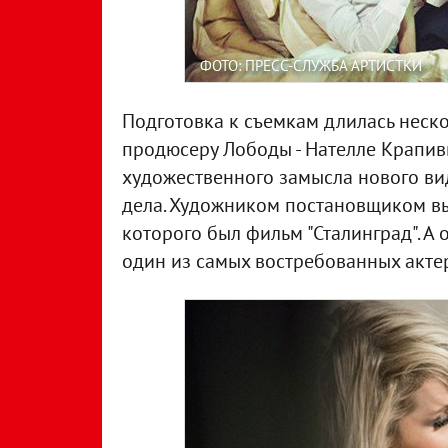
ФОТО: ПРЕСС-СЛУЖБА АРТИСТКИ
Подготовка к съемкам длилась неск
продюсеру Лободы - Нателле Крапив
художественного замысла нового ви
дела. Художником постановщиком вы
которого был фильм "Сталинград". А 
один из самых востребованных актер