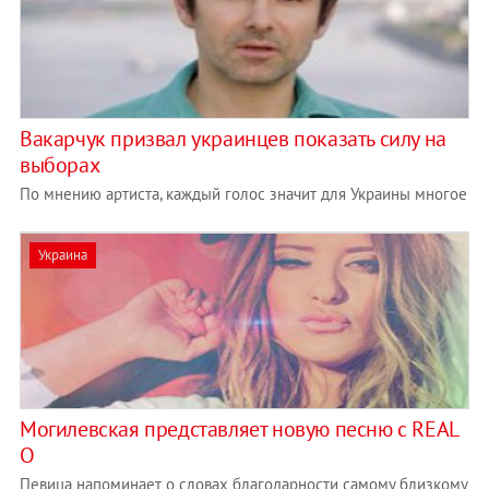
Вакарчук призвал украинцев показать силу на
выборах
По мнению артиста, каждый голос значит для Украины многое
Украина
Могилевская представляет новую песню с REAL
O
Певица напоминает о словах благодарности самому близкому