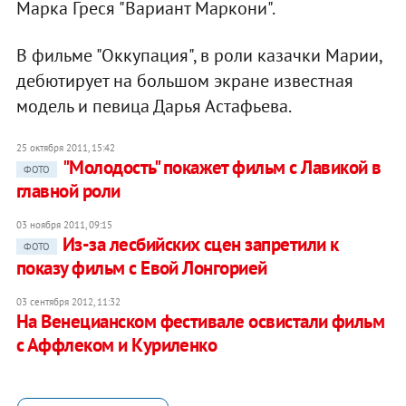
Марка Греся "Вариант Маркони".
В фильме "Оккупация", в роли казачки Марии,
дебютирует на большом экране известная
модель и певица Дарья Астафьева.
25 октября 2011, 15:42
"Молодость" покажет фильм с Лавикой в
ФОТО
главной роли
03 ноября 2011, 09:15
Из-за лесбийских сцен запретили к
ФОТО
показу фильм с Евой Лонгорией
03 сентября 2012, 11:32
На Венецианском фестивале освистали фильм
с Аффлеком и Куриленко