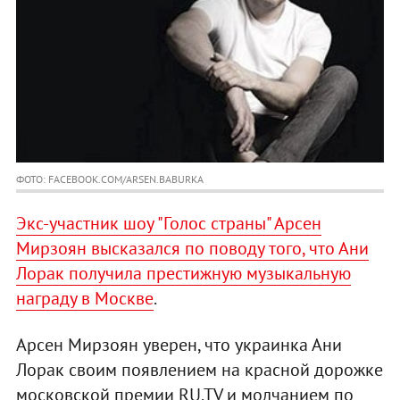
ФОТО: FACEBOOK.COM/ARSEN.BABURKA
Экс-участник шоу "Голос страны" Арсен
Мирзоян высказался по поводу того, что Ани
Лорак получила престижную музыкальную
награду в Москве
.
Арсен Мирзоян уверен, что украинка Ани
Лорак своим появлением на красной дорожке
московской премии RU.TV и молчанием по