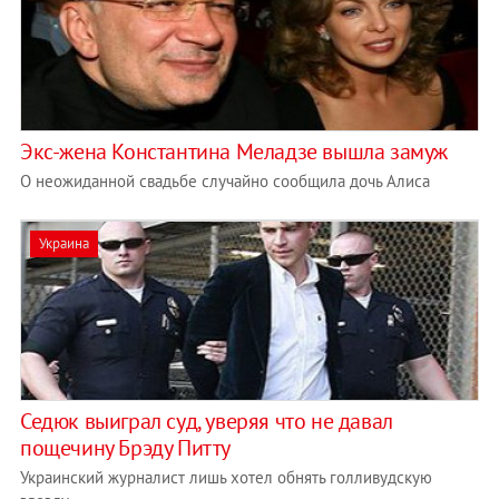
Экс-жена Константина Меладзе вышла замуж
О неожиданной свадьбе случайно сообщила дочь Алиса
Украина
Седюк выиграл суд, уверяя что не давал
пощечину Брэду Питту
Украинский журналист лишь хотел обнять голливудскую