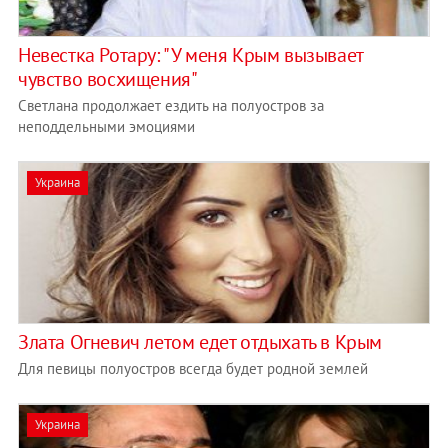
Невестка Ротару: "У меня Крым вызывает
чувство восхищения"
Светлана продолжает ездить на полуостров за
неподдельными эмоциями
Украина
Злата Огневич летом едет отдыхать в Крым
Для певицы полуостров всегда будет родной землей
Украина