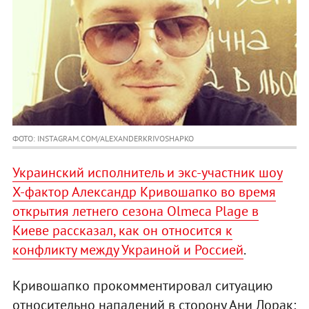
ФОТО: INSTAGRAM.COM/ALEXANDERKRIVOSHAPKO
Украинский исполнитель и экс-участник шоу
Х-фактор Александр Кривошапко во время
открытия летнего сезона Olmeca Plage в
Киеве рассказал, как он относится к
конфликту между Украиной и Россией
.
Кривошапко прокомментировал ситуацию
относительно нападений в сторону Ани Лорак: