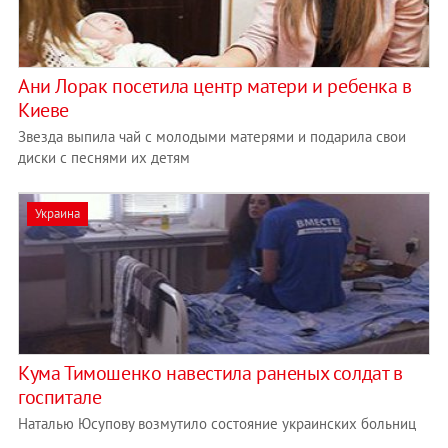
Ани Лорак посетила центр матери и ребенка в
Киеве
Звезда выпила чай с молодыми матерями и подарила свои
диски с песнями их детям
Украина
Кума Тимошенко навестила раненых солдат в
госпитале
Наталью Юсупову возмутило состояние украинских больниц