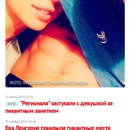
ФОТО: INSTAGRAM.COM/ANNASEDOKOVA
23 июля 2013, 12:31
"Регионала" застукали с девушкой за
ФОТО
пикантным занятием
22 ноября 2013, 18:44
Ева Лонгория прикрыла пикантные места