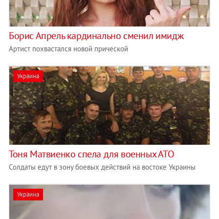
Борис Апрель кардинально сменил имидж
Артист похвастался новой прической
Украина
Тоня Матвиенко спела для военных АТО
Солдаты едут в зону боевых действий на востоке Украины
Украина