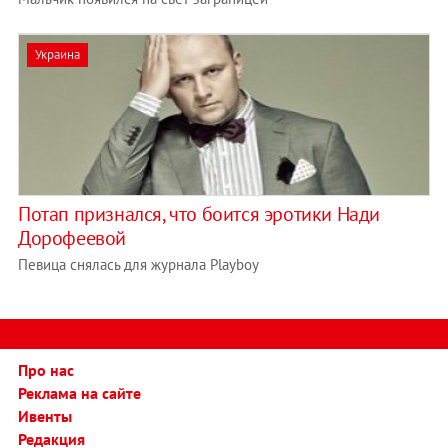
Украина
Потап признался, что боится эротики Нади
Дорофеевой
Певица снялась для журнала Playboy
Про нас
Реклама на сайте
Ивенты
Редакция