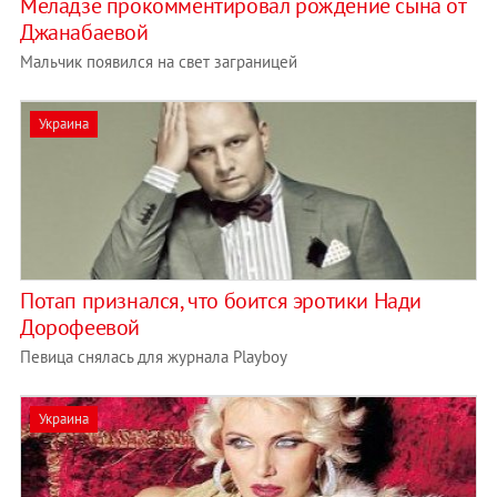
Меладзе прокомментировал рождение сына от
Джанабаевой
Мальчик появился на свет заграницей
Украина
Потап признался, что боится эротики Нади
Дорофеевой
Певица снялась для журнала Playboy
Украина