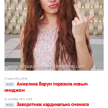
ФОТО: INSTAGRAM.COM/WELCOMETOAPRILLAND
27 июля 2012, 09:44
Анжелика Варум поразила новым
ФОТО
имиджем
21 сентября 2012, 14:38
Заворотнюк кардинально сменила
ФОТО