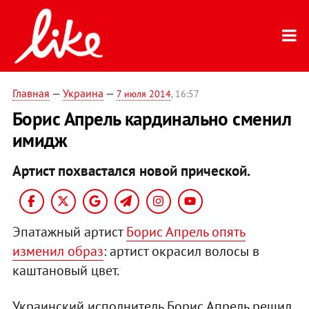
Главная
—
Украина
—
7 июля 2014
, 16:57
Борис Апрель кардинально сменил
имидж
Артист похвастался новой прической.
Эпатажный артист
Борис Апрель опять
изменил образ
: артист окрасил волосы в
каштановый цвет.
Украинский исполнитель Борис Апрель решил