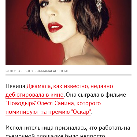
ФОТО: FACEBOOK.COM/JAMALAOFFICIAL
Певица
Джамала, как известно, недавно
дебютировала в кино
. Она сыграла в фильме
"Поводырь" Олеся Санина, которого
номинируют на премию "Оскар"
.
Исполнительница призналась, что работать на
съемочной площадке было непросто,