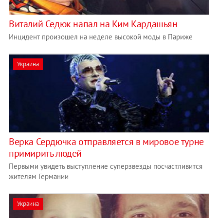
Виталий Седюк напал на Ким Кардашьян
Инцидент произошел на неделе высокой моды в Париже
Украина
Верка Сердючка отправляется в мировое турне
примирить людей
Первыми увидеть выступление суперзвезды посчастливится
жителям Германии
Украина