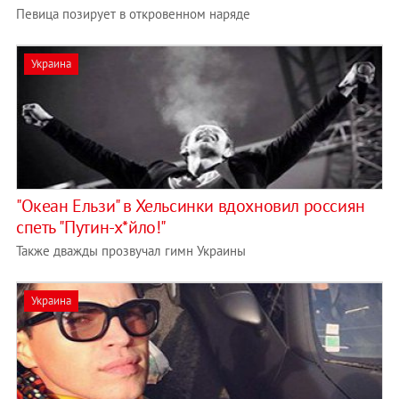
Певица позирует в откровенном наряде
Украина
"Океан Ельзи" в Хельсинки вдохновил россиян
спеть "Путин-х*йло!"
Также дважды прозвучал гимн Украины
Украина