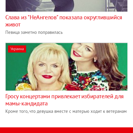
Слава из "НеАнгелов" показала округлившийся
живот
Певица заметно поправилась
Украина
Гросу концертами привлекает избирателей для
мамы-кандидата
Кроме того, что девушка вместе с матерью ходит к ветеранам