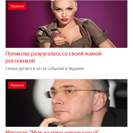
Украина
Полякова разругалась со своей мамой-
россиянкой
Семья ругается из-за событий в Украине
Украина
Меладзе: "Муж из меня никудышный"