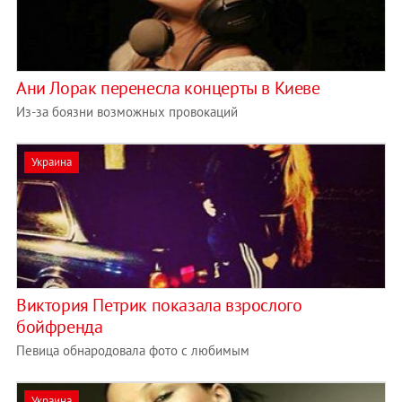
Ани Лорак перенесла концерты в Киеве
Из-за боязни возможных провокаций
Украина
Виктория Петрик показала взрослого
бойфренда
Певица обнародовала фото с любимым
Украина