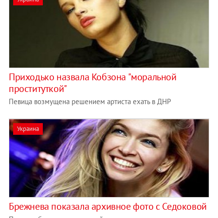
Приходько назвала Кобзона "моральной
проституткой"
Певица возмущена решением артиста ехать в ДНР
Украина
Брежнева показала архивное фото с Седоковой