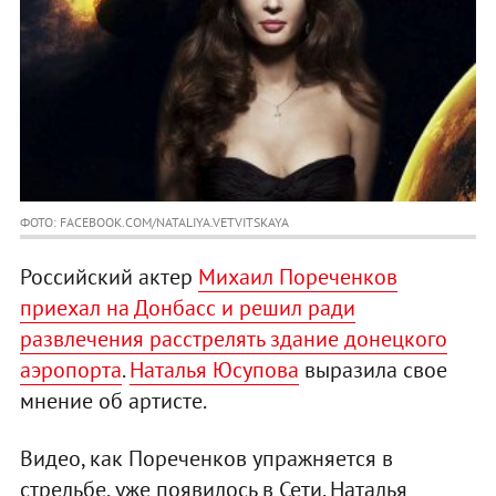
ФОТО: FACEBOOK.COM/NATALIYA.VETVITSKAYA
Российский актер
Михаил Пореченков
приехал на Донбасс и решил ради
развлечения расстрелять здание донецкого
аэропорта
.
Наталья Юсупова
выразила свое
мнение об артисте.
Видео, как Пореченков упражняется в
стрельбе, уже появилось в Сети. Наталья