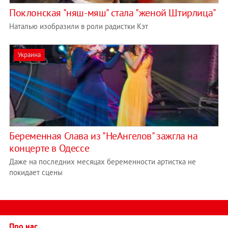
Поклонская "няш-мяш" стала "женой Штирлица"
Наталью изобразили в роли радистки Кэт
Украина
Беременная Слава из "НеАнгелов" зажгла на
концерте в Одессе
Даже на последних месяцах беременности артистка не
покидает сцены
Про нас