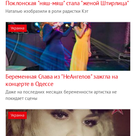
Поклонская "няш-мяш" стала "женой Штирлица"
Наталью изобразили в роли радистки Кэт
Украина
Беременная Слава из "НеАнгелов" зажгла на
концерте в Одессе
Даже на последних месяцах беременности артистка не
покидает сцены
Украина