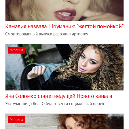
Камалия назвала Шоуманию "желтой помойкой"
Смонтированный выпуск разозлил артистку
Украина
Яна Соломко станет ведущей Нового канала
Экс-участница Real О будет вести социальный проект
Украина