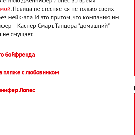
-летнюю Дженнифер Лопес во время
ммой
. Певица не стесняется не только своих
ез мейк-апа. И это притом, что компанию им
ер – Каспер Смарт. Танцора "домашний"
 не смущает.
го бойфренда
а пляже с любовником
ннифер Лопес