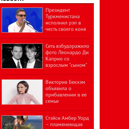
Президент
Туркменистана
исполнил рэп в
честь своего коня
Сеть взбудоражило
фото Леонардо Ди
Каприо со
взрослым "сыном"
Виктория Бекхэм
объявила о
прибавлении в ее
семье
Стэйси Амбер Уорд
– пламенеющая