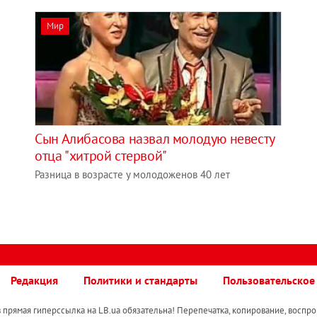
Мир
Сын Алибасова назвал молодую невесту
отца "хитрой стервой"
Разница в возрасте у молодоженов 40 лет
Редакция
Политики и стандарты
Пользовательское
прямая гиперссылка на LB.ua обязательна! Перепечатка, копирование, воспро