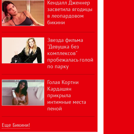
Кендалл Дженнер
засветила ягодицы
в леопардовом
бикини
Звезда фильма
"Девушка без
комплексов"
пробежалась голой
по парку
Голая Кортни
Кардашян
прикрыла
интимные места
пеной
Еще Бикини!