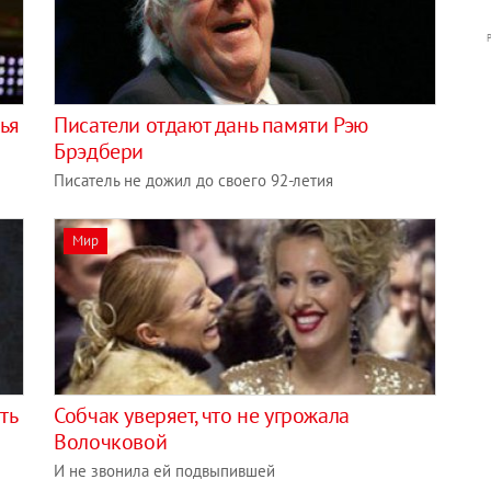
ья
Писатели отдают дань памяти Рэю
Брэдбери
Писатель не дожил до своего 92-летия
Мир
ть
Собчак уверяет, что не угрожала
Волочковой
И не звонила ей подвыпившей