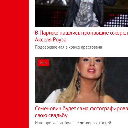
В Париже нашлись пропавшие ожерел
Акселя Роуза
Подозреваемая в краже арестована
Мир
Семенович будет сама фотографирова
свою свадьбу
И не пригласит больше четверых гостей