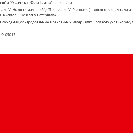
ини" и "Украинская Фото Группа" запрещено.
ама" / "Новости компаний" / "Пресрелиз" / "Promoted", являются рекламными и 
я, высказанные в этих материалах.
е суждения, обнародованные в рекламных материалах. Согласно украинскому з
R40-05097