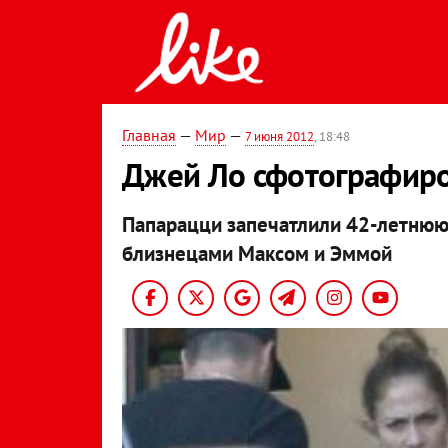
Главная
—
Мир
—
7 июня 2012
, 18:48
Джей Ло сфотографиро
Папарацци запечатлили 42-летнюю
близнецами Максом и Эммой