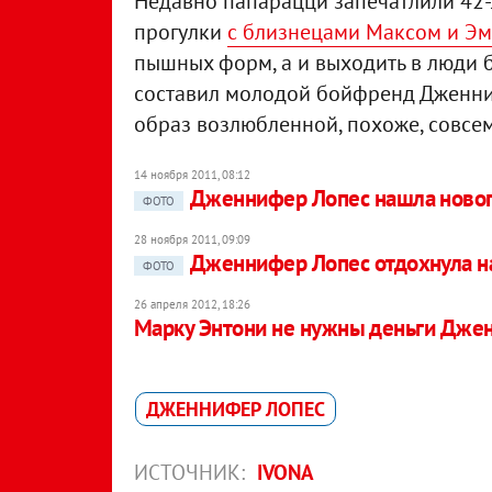
Недавно папарацци запечатлили 42
прогулки
с близнецами Максом и Э
пышных форм, а и выходить в люди б
составил молодой бойфренд Дженниф
образ возлюбленной, похоже, совсем
14 ноября 2011, 08:12
Дженнифер Лопес нашла ново
ФОТО
28 ноября 2011, 09:09
Дженнифер Лопес отдохнула н
ФОТО
26 апреля 2012, 18:26
Марку Энтони не нужны деньги Дже
ДЖЕННИФЕР ЛОПЕС
ИСТОЧНИК:
IVONA