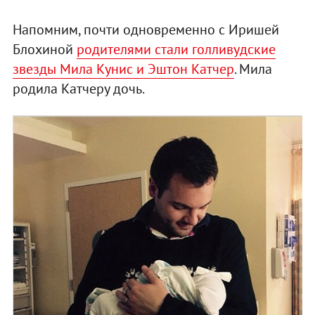
Напомним, почти одновременно с Иришей
Блохиной
родителями стали голливудские
звезды Мила Кунис и Эштон Катчер
. Мила
родила Катчеру дочь.