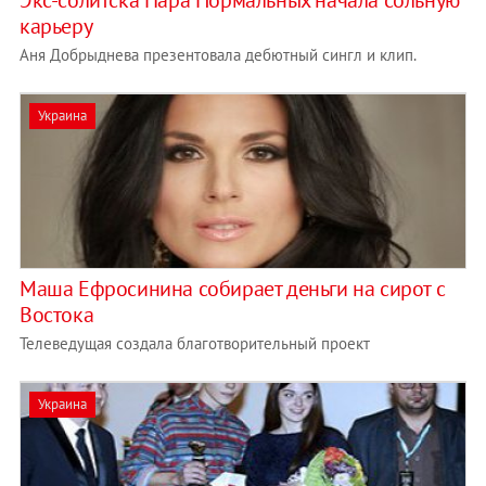
Экс-солитска Пара Нормальных начала сольную
карьеру
Аня Добрыднева презентовала дебютный сингл и клип.
Украина
Маша Ефросинина собирает деньги на сирот с
Востока
Телеведущая создала благотворительный проект
Украина