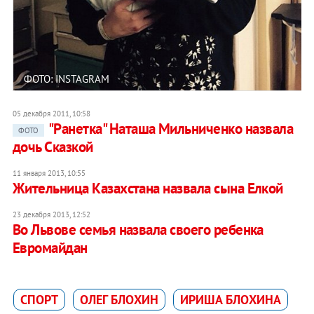
ФОТО: INSTAGRAM
05 декабря 2011, 10:58
"Ранетка" Наташа Мильниченко назвала
ФОТО
дочь Сказкой
11 января 2013, 10:55
Жительница Казахстана назвала сына Елкой
23 декабря 2013, 12:52
Во Львове семья назвала своего ребенка
Евромайдан
СПОРТ
ОЛЕГ БЛОХИН
ИРИША БЛОХИНА