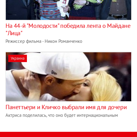
На 44-й "Молодости" победила лента о Майдане
"Лица"
Режиссер фильма - Никон Романченко
Украина
Панеттьери и Кличко выбрали имя для дочери
Актриса поделилась, что оно будет интернациональным