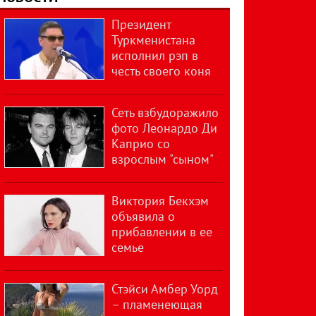
Президент
Туркменистана
исполнил рэп в
честь своего коня
Сеть взбудоражило
фото Леонардо Ди
Каприо со
взрослым "сыном"
Виктория Бекхэм
объявила о
прибавлении в ее
семье
Стэйси Амбер Уорд
– пламенеющая