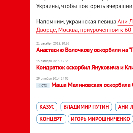
Украины, чтобы повторить вчерашни
Напомним, украинская певица
Ани Л
Дворце, Москва, приуроченном к 60
21 декабря 2012, 10:26
Анастасию Волочкову оскорбили на "
15 октября 2013, 12:35
Кондратюк оскорбил Януковича и Кл
29 октября 2014, 14:03
Маша Малиновская оскорбила 
ФОТО
КАЗУС
ВЛАДИМИР ПУТИН
АНИ 
КОНЦЕРТ
ИГОРЬ МИРОШНИЧЕНКО