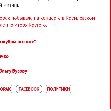
й митинг.
орак побывала на концерте в Кремлевском
-летию Игоря Крутого
.
Голубом огоньке"
ичко
Ольгу Бузову
ЛОРАК
FACEBOOK
ПОЛИТИКИ