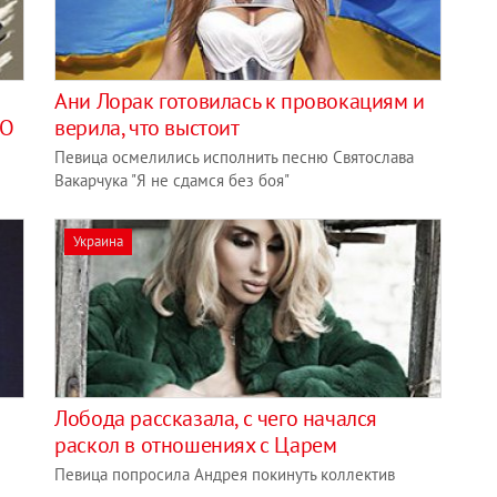
Ани Лорак готовилась к провокациям и
ТО
верила, что выстоит
Певица осмелились исполнить песню Святослава
Вакарчука "Я не сдамся без боя"
Украина
Лобода рассказала, с чего начался
раскол в отношениях с Царем
Певица попросила Андрея покинуть коллектив