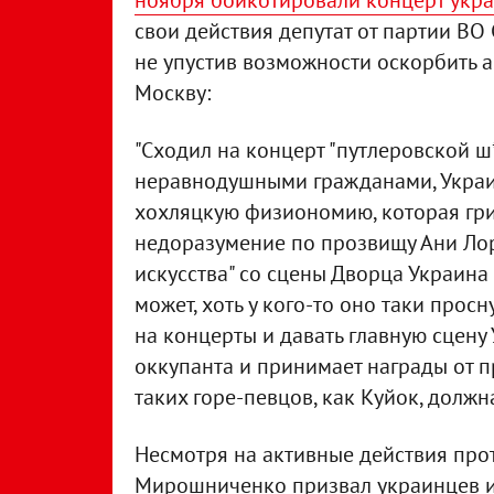
ноября бойкотировали концерт укр
свои действия депутат от партии ВО
не упустив возможности оскорбить ар
Москву:
"Сходил на концерт "путлеровской ш
неравнодушными гражданами, Украи
хохляцкую физиономию, которая гр
недоразумение по прозвищу Ани Лора
искусства" со сцены Дворца Украина
может, хоть у кого-то оно таки про
на концерты и давать главную сцену
оккупанта и принимает награды от п
таких горе-певцов, как Куйок, должн
Несмотря на активные действия прот
Мирошниченко призвал украинцев и 