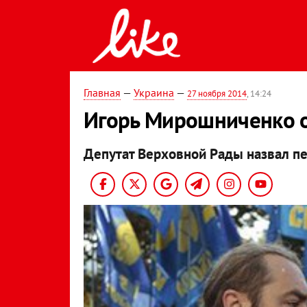
Главная
—
Украина
—
27 ноября 2014
, 14:24
Игорь Мирошниченко о
Депутат Верховной Рады назвал пе