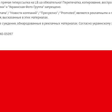
прямая гиперссылка на LB.ua обязательна! Перепечатка, копирование, воспро
ини" и "Украинская Фото Группа" запрещено.
ама" / "Новости компаний" / "Пресрелиз" / "Promoted", являются рекламными и 
я, высказанные в этих материалах.
е суждения, обнародованные в рекламных материалах. Согласно украинскому з
R40-05097