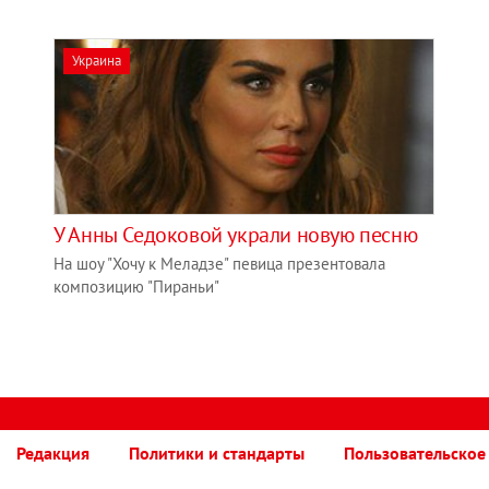
Украина
У Анны Седоковой украли новую песню
На шоу "Хочу к Меладзе" певица презентовала
композицию "Пираньи"
Редакция
Политики и стандарты
Пользовательское