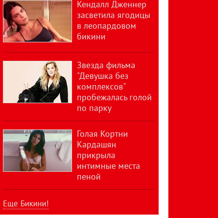
Кендалл Дженнер
засветила ягодицы
в леопардовом
бикини
Звезда фильма
"Девушка без
комплексов"
пробежалась голой
по парку
Голая Кортни
Кардашян
прикрыла
интимные места
пеной
Еще Бикини!