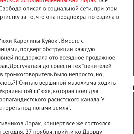
аинской исполнительницы Ани Лорак
. Все
 Свобода описал в социальной сети, при этом
тистку за то, что она неоднократно ездила в
*юхи Каролины Куйок". Вместе с
нцами, подверг обструкции каждую
ивней поддержала ото всеядное продажное
к. Достучаться до совести тех "ценителей
 в громкоговоритель было непросто, но,
снулось?! Считаю вершиной мазохизма ходить
 Украины той ш*юхе, которая поет для
ропагандистского расистского канала. У
а гореть под ногами земля".
ивников Лорак, концерт все же состоялся.
сегодня, 27 ноября, прийти ко Дворцу