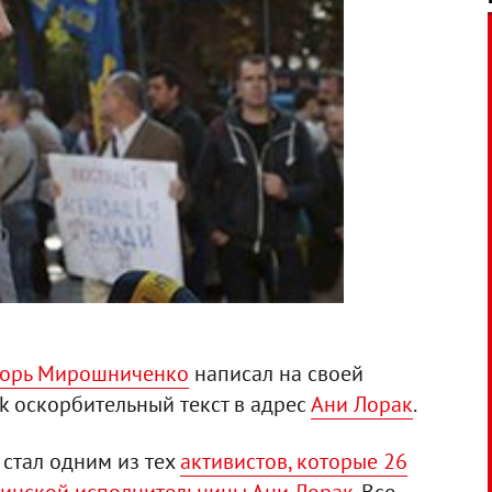
орь Мирошниченко
написал на своей
k оскорбительный текст в адрес
Ани Лорак
.
стал одним из тех
активистов, которые 26