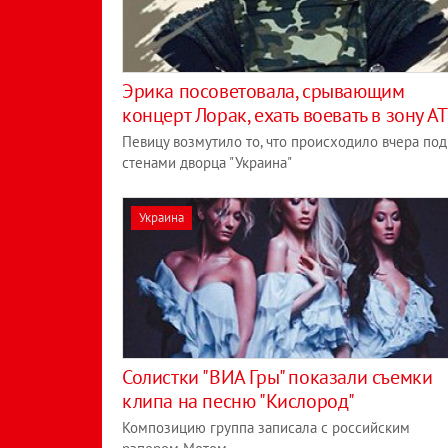
Эрика посоветовала, срывающим
концерт Лорак, ехать воевать в зону А
Певицу возмутило то, что происходило вчера под
стенами дворца "Украина"
Украина
Солистки "ВИА Гры" показали съемки
клипа на песню "Кислород"
Композицию группа записала с российским