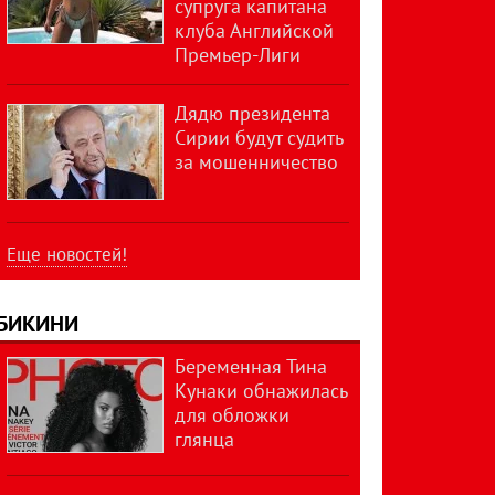
супруга капитана
клуба Английской
Премьер-Лиги
Дядю президента
Сирии будут судить
за мошенничество
Еще новостей!
БИКИНИ
Беременная Тина
Кунаки обнажилась
для обложки
глянца