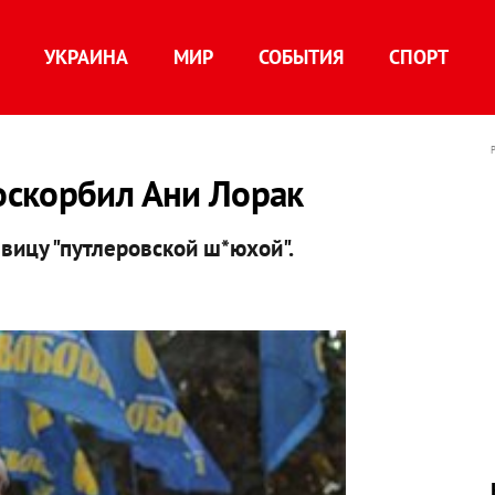
УКРАИНА
МИР
СОБЫТИЯ
СПОРТ
скорбил Ани Лорак
вицу "путлеровской ш*юхой".