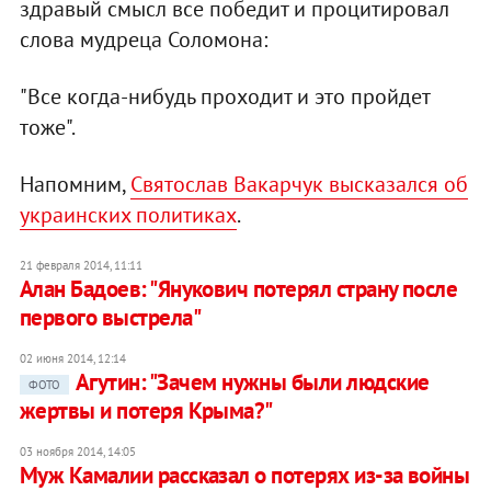
здравый смысл все победит и процитировал
слова мудреца Соломона:
"Все когда-нибудь проходит и это пройдет
тоже".
Напомним,
Святослав Вакарчук высказался об
украинских политиках
.
21 февраля 2014, 11:11
Алан Бадоев: "Янукович потерял страну после
первого выстрела"
02 июня 2014, 12:14
Агутин: "Зачем нужны были людские
ФОТО
жертвы и потеря Крыма?"
03 ноября 2014, 14:05
Муж Камалии рассказал о потерях из-за войны