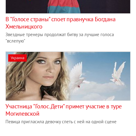
В "Голосе страны" споет правнучка Богдана
Хмельницкого
Звездные тренеры продолжат битву за лучшие голоса
"вслепую"
Украина
Участница "Голос. Дети" примет участие в туре
Могилевской
Певица пригласила девочку спеть с ней на одной сцене