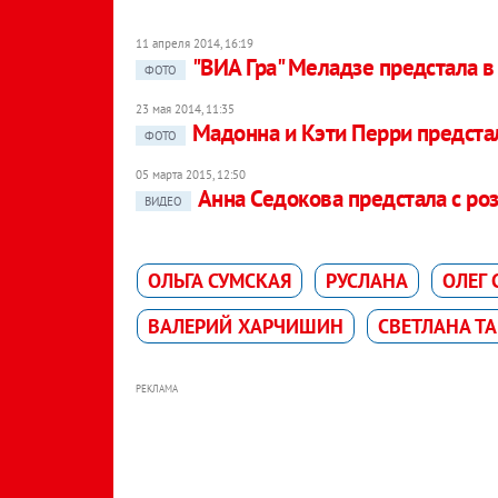
11 апреля 2014, 16:19
"ВИА Гра" Меладзе предстала 
ФОТО
23 мая 2014, 11:35
Мадонна и Кэти Перри предстал
ФОТО
05 марта 2015, 12:50
Анна Седокова предстала с ро
ВИДЕО
ОЛЬГА СУМСКАЯ
РУСЛАНА
ОЛЕГ
ВАЛЕРИЙ ХАРЧИШИН
СВЕТЛАНА Т
РЕКЛАМА