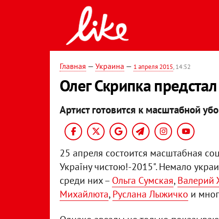
Главная
—
Украина
—
1 апреля 2015
, 14:52
Олег Скрипка предстал
Артист готовится к масштабной убо
25 апреля состоится масштабная со
Україну чистою!-2015". Немало укра
среди них –
Ольга Сумская
,
Валерий 
Михайлюта
,
Руслана Лыжичко
и мног