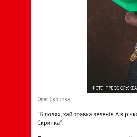
ФОТО: ПРЕСС-СЛУЖБА
Олег Скрипка
"В полях, хай травка зеленіє, А в річ
Скрипка".