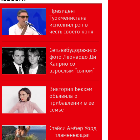
Президент
Туркменистана
исполнил рэп в
честь своего коня
Сеть взбудоражило
фото Леонардо Ди
Каприо со
взрослым "сыном"
Виктория Бекхэм
объявила о
прибавлении в ее
семье
Стэйси Амбер Уорд
– пламенеющая