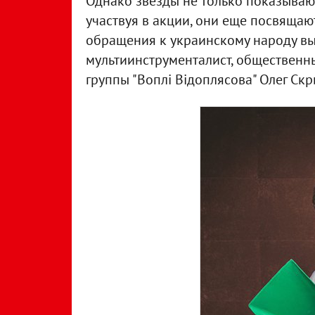
Однако звезды не только показывают
участвуя в акции, они еще посвящают
обращения к украинскому народу вы
мультиинструменталист, общественный
группы "Воплі Відоплясова" Олег Скр