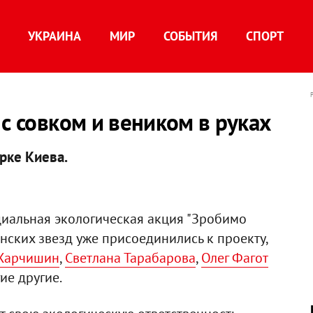
УКРАИНА
МИР
СОБЫТИЯ
СПОРТ
 с совком и веником в руках
рке Киева.
циальная экологическая акция "Зробимо
инских звезд уже присоединились к проекту,
Харчишин
,
Светлана Тарабарова
,
Олег Фагот
ие другие.