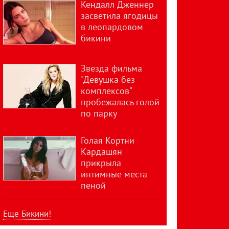
Кендалл Дженнер
засветила ягодицы
в леопардовом
бикини
Звезда фильма
"Девушка без
комплексов"
пробежалась голой
по парку
Голая Кортни
Кардашян
прикрыла
интимные места
пеной
Еще Бикини!