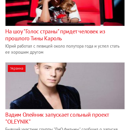
На шоу "Голос страны" придет человек из
прошлого Тины Кароль
Юрий работал с певицей около полутора года и успел стать
ее хорошим другом
Украина
Вадим Олейник запускает сольный проект
"OLEYNIK"
Бывший участник группы "ДиО.фильмы" сообщил о запуске