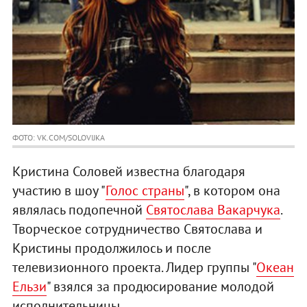
ФОТО: VK.COM/SOLOVIJKA
Кристина Соловей известна благодаря
участию в шоу "
Голос страны
", в котором она
являлась подопечной
Святослава Вакарчука
.
Творческое сотрудничество Святослава и
Кристины продолжилось и после
телевизионного проекта. Лидер группы "
Океан
Ельзи
" взялся за продюсирование молодой
исполнительницы.