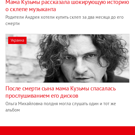
Мама Кузьмы рассказала шокирующую историю
о склепе музыканта
Родители Андрея хотели купить склеп за два месяца до его
смерти
Украина
После смерти сына мама Кузьмы спасалась
прослушиванием его дисков
Ольга Михайловна полдня могла слушать один и тот же
альбом