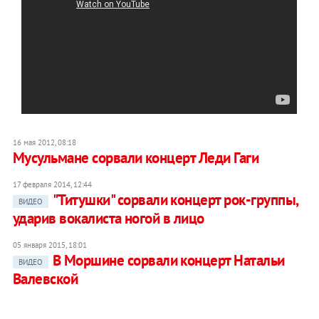
16 мая 2012, 08:18
Мусульмане сорвали концерт Леди Гаги
17 февраля 2014, 12:44
"Титушки" сорвали концерт рок-группы,
ВИДЕО
ударив вокалиста ногой в лицо
05 января 2015, 18:01
В Моршине сорвали концерт Натальи
ВИДЕО
Валевской