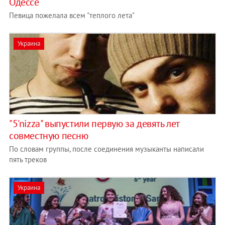
Одессе
Певица пожелала всем "теплого лета"
Украина
"5'nizza" выпустили первую за девять лет
совместную песню
По словам группы, после соединения музыканты написали
пять треков
Украина