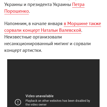
Украины и президента Украины
Петра
Порошенко
.
Напомним, в начале января
в Моршине также
сорвали концерт Натальи Валевской
.
Неизвестные организовали
несанкционированный митинг и сорвали
концерт артистки.