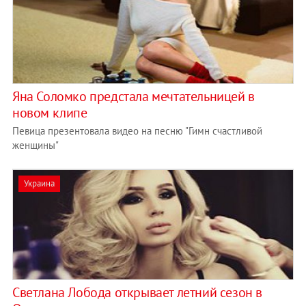
Яна Соломко предстала мечтательницей в
новом клипе
Певица презентовала видео на песню "Гимн счастливой
женщины"
Украина
Светлана Лобода открывает летний сезон в