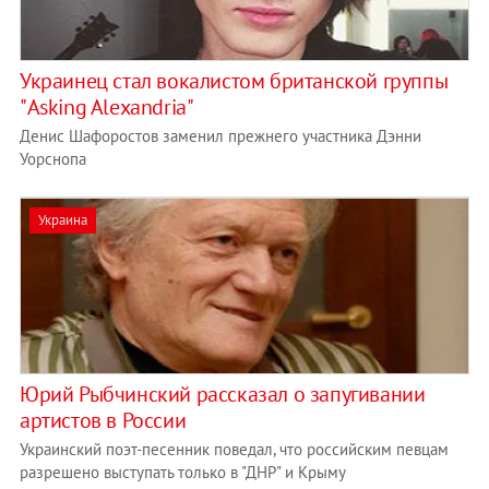
Украинец стал вокалистом британской группы
"Asking Alexandria"
Денис Шафоростов заменил прежнего участника Дэнни
Уорснопа
Украина
Юрий Рыбчинский рассказал о запугивании
артистов в России
Украинский поэт-песенник поведал, что российским певцам
разрешено выступать только в "ДНР" и Крыму