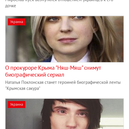
дочке
Украина
О прокуроре Крыма "Няш-Мяш" снимут
биографический сериал
Наталья Поклонская станет героиней биографической ленты
"Крымская сакура"
Украина