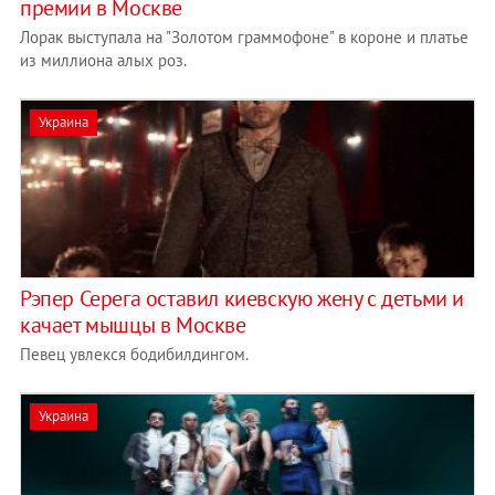
премии в Москве
Лорак выступала на "Золотом граммофоне" в короне и платье
из миллиона алых роз.
Украина
Рэпер Серега оставил киевскую жену с детьми и
качает мышцы в Москве
Певец увлекся бодибилдингом.
Украина