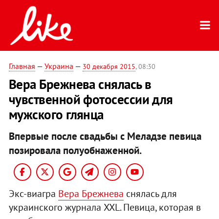
Главная
—
Украина
—
30 декабря 2015
, 08:30
Вера Брежнева снялась в
чувственной фотосессии для
мужского глянца
Впервые после свадьбы с Меладзе певица
позировала полуобнаженной.
Экс-виагра
Вера Брежнева
снялась для
украинского журнала XXL. Певица, которая в