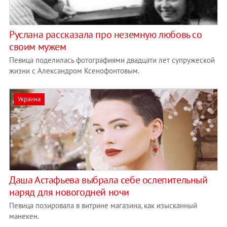
Руслана рассказала про неземную любовь со
своим мужем
Певица поделилась фотографиями двадцати лет супружеской
жизни с Александром Ксенофонтовым.
Украина
Даша Астафьева выбрала себе ослепительный
наряд для новогодней ночи
Певица позировала в витрине магазина, как изысканный
манекен.