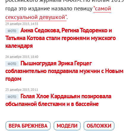
года это издание назвало певицу
"самой
сексуальной девушкой"
.
29 декабря 2015, 14:55
Анна Седокова, Регина Тодоренко и
ФОТО
Татьяна Котова стали героинями мужского
календаря
26 декабря 2015, 18:40
Пышногрудая Эрика Герцег
ФОТО
соблазнительно поздравила мужчин с Новым
годом
25 декабря 2015, 20:11
Голая Хлое Кардашьян позировала
ФОТО
обсыпанной блестками и в бассейне
ВЕРА БРЕЖНЕВА
МОДЕЛИ
ОБЛОЖКИ