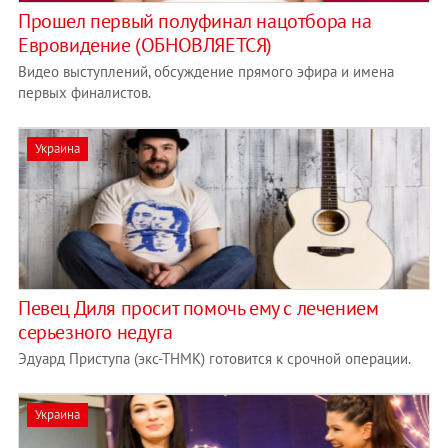
Прошел первый полуфинал нацотбора на
Евровидение (ОБНОВЛЯЕТСЯ)
Видео выступлений, обсуждение прямого эфира и имена
первых финалистов.
Украина
Певец Диля просит помочь ему с лечением
серьезного недуга
Эдуард Приступа (экс-ТНМК) готовится к срочной операции.
Украина