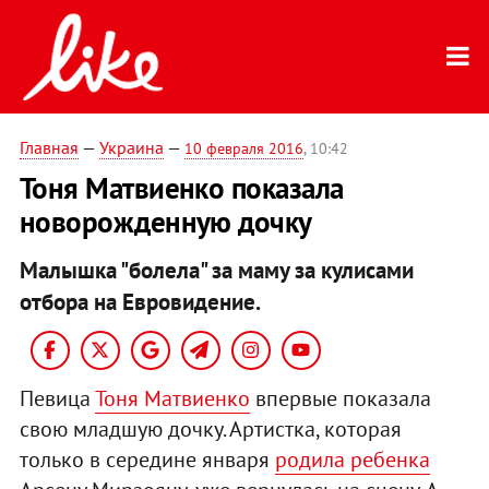
Главная
—
Украина
—
10 февраля 2016
, 10:42
Тоня Матвиенко показала
новорожденную дочку
Малышка "болела" за маму за кулисами
отбора на Евровидение.
Певица
Тоня Матвиенко
впервые показала
свою младшую дочку. Артистка, которая
только в середине января
родила ребенка