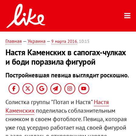
Главная
—
Украина
—
9 марта 2016
, 10:15
Настя Каменских в сапогах-чулках
и боди поразила фигурой
Постройневшая певица выглядит роскошно.
Солистка группы "Потап и Настя"
Настя
Каменских
поделилась соблазнительным
снимком в своем фотоблоге. Певица, которая
уже год усердно работает над своей фигурой
в зале, снялась в откровенном наряде.