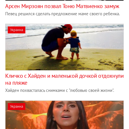
Арсен Мирзоян позвал Тоню Матвиенко замуж
Певец решился сделать предложение маме своего ребенка.
Украина
Кличко с Хайден и маленькой дочкой отдохнули
на пляже
Хайден похвасталась снимками с "любовью своей жизни".
Украина