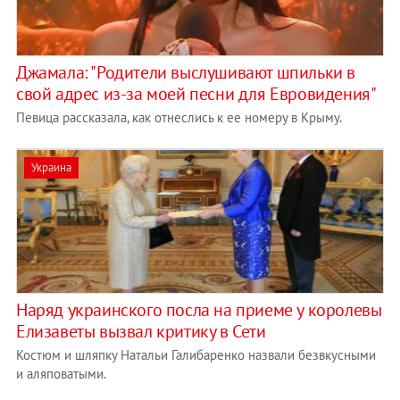
Джамала: "Родители выслушивают шпильки в
свой адрес из-за моей песни для Евровидения"
Певица рассказала, как отнеслись к ее номеру в Крыму.
Украина
Наряд украинского посла на приеме у королевы
Елизаветы вызвал критику в Сети
Костюм и шляпку Натальи Галибаренко назвали безвкусными
и аляповатыми.