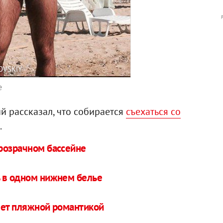
OVSKIY
е
й рассказал, что собирается
съехаться со
.
розрачном бассейне
 в одном нижнем белье
яет пляжной романтикой