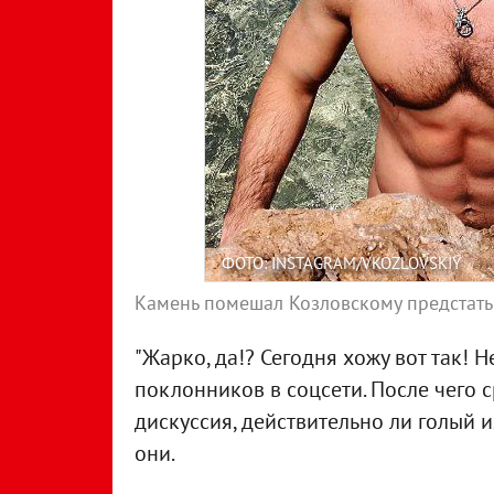
ФОТО: INSTAGRAM/VKOZLOVSKIY
Камень помешал Козловскому предстать 
"Жарко, да!? Сегодня хожу вот так! Не
поклонников в соцсети. После чего
дискуссия, действительно ли голый их
они.