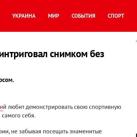
УКРАИНА
МИР
СОБЫТИЯ
СПОРТ
интриговал снимком без
рсом.
и
й любит демонстрировать свою спортивную
 самого себя.
арии, не забывая посещать знаменитые