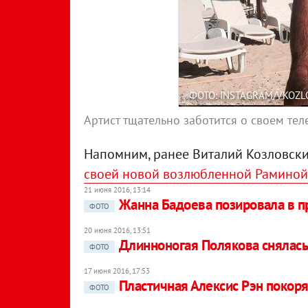
ФОТО: INSTAGRAM/VKOZL
Артист тщательно заботится о своем тел
Напомним, ранее Виталий Козловски
своей новой возлюбленной Раминой
21 июня 2016, 13:14
Жанна Бадоева позировала в п
ФОТО
20 июня 2016, 13:51
Длинноногая Полякова снялась
ФОТО
17 июня 2016, 17:53
Пластичная Алексис Рэн покор
ФОТО