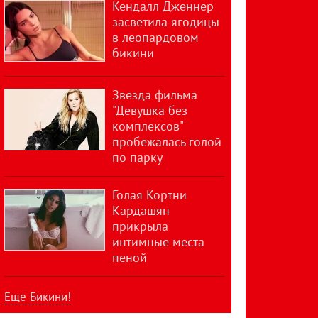
Кендалл Дженнер
засветила ягодицы
в леопардовом
бикини
Звезда фильма
"Девушка без
комплексов"
пробежалась голой
по парку
Голая Кортни
Кардашян
прикрыла
интимные места
пеной
Еще Бикини!