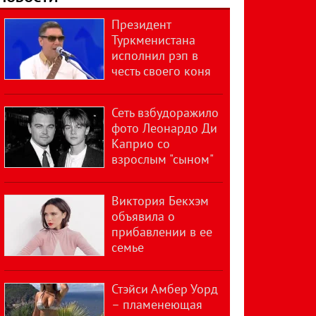
Президент
Туркменистана
исполнил рэп в
честь своего коня
Сеть взбудоражило
фото Леонардо Ди
Каприо со
взрослым "сыном"
Виктория Бекхэм
объявила о
прибавлении в ее
семье
Стэйси Амбер Уорд
– пламенеющая