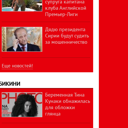
супруга капитана
клуба Английской
Премьер-Лиги
Дядю президента
Сирии будут судить
за мошенничество
Еще новостей!
БИКИНИ
Беременная Тина
Кунаки обнажилась
для обложки
глянца