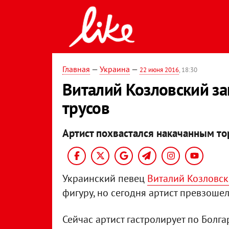
Главная
—
Украина
—
22 июня 2016
, 18:30
Виталий Козловский за
трусов
Артист похвастался накачанным то
Украинский певец
Виталий Козловск
фигуру, но сегодня артист превзошел
Сейчас артист гастролирует по Болг