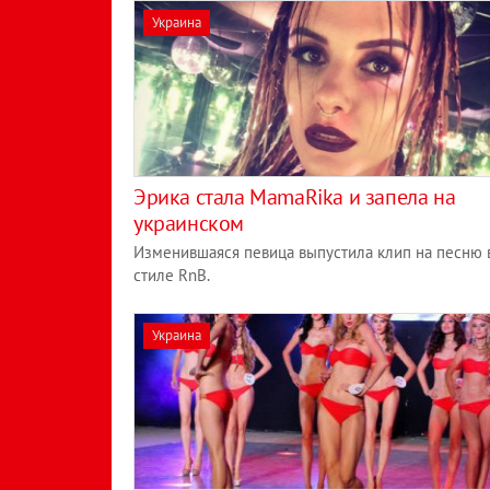
Украина
Эрика стала MamaRika и запела на
украинском
Изменившаяся певица выпустила клип на песню 
стиле RnB.
Украина