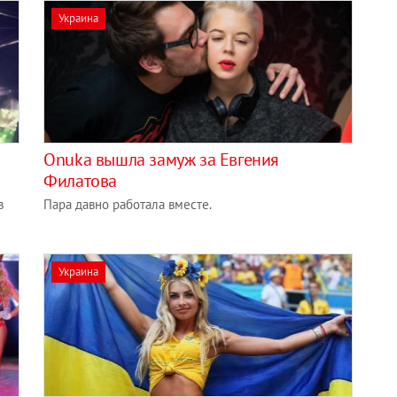
Украина
Onuka вышла замуж за Евгения
Филатова
в
Пара давно работала вместе.
Украина