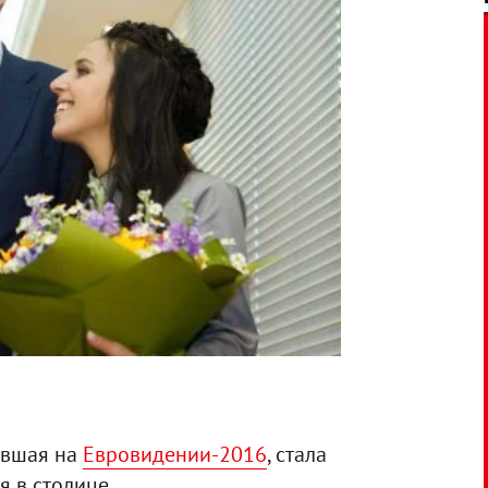
ившая на
Евровидении-2016
, стала
я в столице.