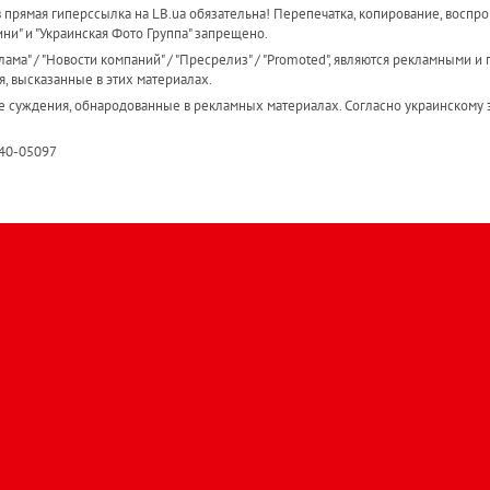
прямая гиперссылка на LB.ua обязательна! Перепечатка, копирование, воспро
ини" и "Украинская Фото Группа" запрещено.
ама" / "Новости компаний" / "Пресрелиз" / "Promoted", являются рекламными и 
я, высказанные в этих материалах.
е суждения, обнародованные в рекламных материалах. Согласно украинскому з
R40-05097