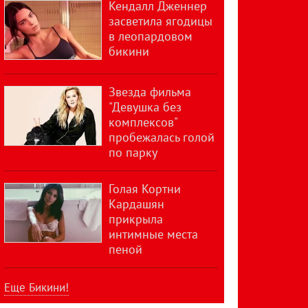
Кендалл Дженнер
засветила ягодицы
в леопардовом
бикини
Звезда фильма
"Девушка без
комплексов"
пробежалась голой
по парку
Голая Кортни
Кардашян
прикрыла
интимные места
пеной
Еще Бикини!