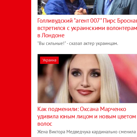
Голливудский "агент 007" Пирс Бросна
встретился с украинскими волонтера
в Лондоне
"Вы сильные!" - сказал актер украинцам.
Украина
Как подменили: Оксана Марченко
удивила юным лицом и новым цветом
волос
Жена Виктора Медведчука кардинально сменила