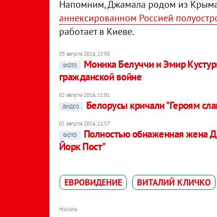
Напомним, Джамала родом из Крым
аннексированном Россией полуостр
работает в Киеве.
03 августа 2016, 15:50
Моника Белуччи и Эмир Кустур
ФОТО
гражданской войне
02 августа 2016, 11:01
Белорусы кричали "Героям сла
ВИДЕО
01 августа 2016, 11:57
Полностью обнаженная жена До
ФОТО
Йорк Пост"
ЕВРОВИДЕНИЕ
ВИТАЛИЙ КЛИЧКО
РЕКЛАМА