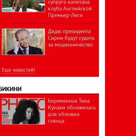
супруга капитана
клуба Английской
Премьер-Лиги
Дядю президента
Сирии будут судить
за мошенничество
Еще новостей!
БИКИНИ
Беременная Тина
Кунаки обнажилась
для обложки
глянца