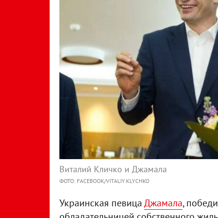
Виталий Кличко и Джамала
ФОТО: FACEBOOK/VITALIY.KLYCHKO
Украинская певица
Джамала
, побед
обладательницей собственного жиль