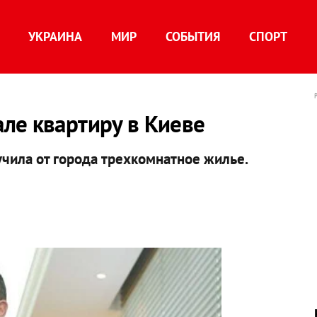
УКРАИНА
МИР
СОБЫТИЯ
СПОРТ
ле квартиру в Киеве
чила от города трехкомнатное жилье.