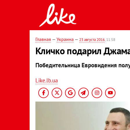
Главная
—
Украина
—
23 августа 2016
, 11:58
Кличко подарил Джама
Победительница Евровидения полу
Like.lb.ua