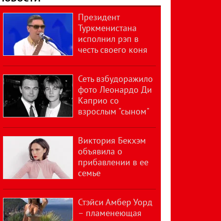
Президент
Туркменистана
исполнил рэп в
честь своего коня
Сеть взбудоражило
фото Леонардо Ди
Каприо со
взрослым "сыном"
Виктория Бекхэм
объявила о
прибавлении в ее
семье
Стэйси Амбер Уорд
– пламенеющая